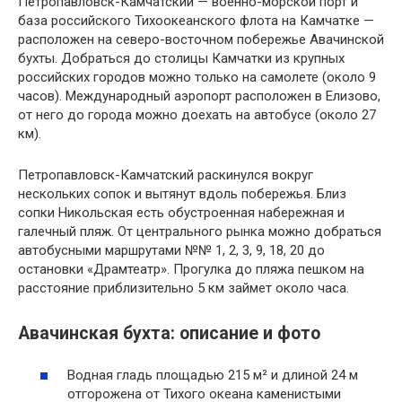
Петропавловск-Камчатский — военно-морской порт и
база российского Тихоокеанского флота на Камчатке —
расположен на северо-восточном побережье Авачинской
бухты. Добраться до столицы Камчатки из крупных
российских городов можно только на самолете (около 9
часов). Международный аэропорт расположен в Елизово,
от него до города можно доехать на автобусе (около 27
км).
Петропавловск-Камчатский раскинулся вокруг
нескольких сопок и вытянут вдоль побережья. Близ
сопки Никольская есть обустроенная набережная и
галечный пляж. От центрального рынка можно добраться
автобусными маршрутами №№ 1, 2, 3, 9, 18, 20 до
остановки «Драмтеатр». Прогулка до пляжа пешком на
расстояние приблизительно 5 км займет около часа.
Авачинская бухта: описание и фото
Водная гладь площадью 215 м² и длиной 24 м
отгорожена от Тихого океана каменистыми