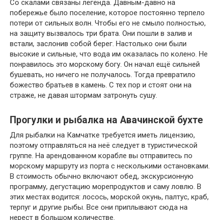
Со скалами связаны легенда. Давным-давно на
побережье было поселение, которое постоянно терпело
потери от сильных волн. Чтобы его не смыло полностью,
на защиту вызвалось три брата. Они пошли в залив и
встали, заслонив собой берег. Настолько они были
высокие и сильные, что вода им оказалась по колено. Не
понравилось это морскому богу. Он начал ещё сильней
бушевать, но ничего не получалось. Тогда превратило
божество братьев в камень. С тех пор и стоят они на
страже, не давая штормам затронуть сушу.
Прогулки и рыбалка на Авачинской бухте
Для рыбалки на Камчатке требуется иметь лицензию,
поэтому отправляться на неё следует в туристической
группе. На арендованном корабле вы отправитесь по
морскому маршруту из порта с несколькими остановками.
В стоимость обычно включают обед, экскурсионную
программу, дегустацию морепродуктов и саму ловлю. В
этих местах водится: лосось, морской окунь, палтус, краб,
терпуг и другие рыбы. Все они приплывают сюда на
нерест в большом количестве.