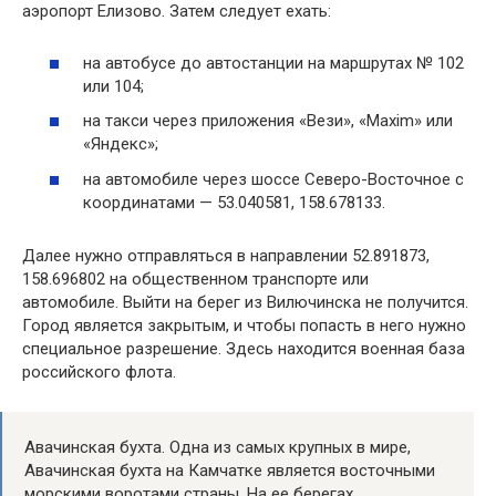
аэропорт Елизово. Затем следует ехать:
на автобусе до автостанции на маршрутах № 102
или 104;
на такси через приложения «Вези», «Maxim» или
«Яндекс»;
на автомобиле через шоссе Северо-Восточное с
координатами — 53.040581, 158.678133.
Далее нужно отправляться в направлении 52.891873,
158.696802 на общественном транспорте или
автомобиле. Выйти на берег из Вилючинска не получится.
Город является закрытым, и чтобы попасть в него нужно
специальное разрешение. Здесь находится военная база
российского флота.
Авачинская бухта. Одна из самых крупных в мире,
Авачинская бухта на Камчатке является восточными
морскими воротами страны. На ее берегах