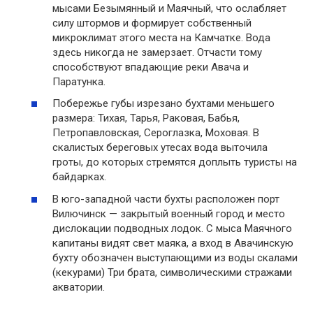
мысами Безымянный и Маячный, что ослабляет
силу штормов и формирует собственный
микроклимат этого места на Камчатке. Вода
здесь никогда не замерзает. Отчасти тому
способствуют впадающие реки Авача и
Паратунка.
Побережье губы изрезано бухтами меньшего
размера: Тихая, Тарья, Раковая, Бабья,
Петропавловская, Сероглазка, Моховая. В
скалистых береговых утесах вода выточила
гроты, до которых стремятся доплыть туристы на
байдарках.
В юго-западной части бухты расположен порт
Вилючинск — закрытый военный город и место
дислокации подводных лодок. С мыса Маячного
капитаны видят свет маяка, а вход в Авачинскую
бухту обозначен выступающими из воды скалами
(кекурами) Три брата, символическими стражами
акватории.