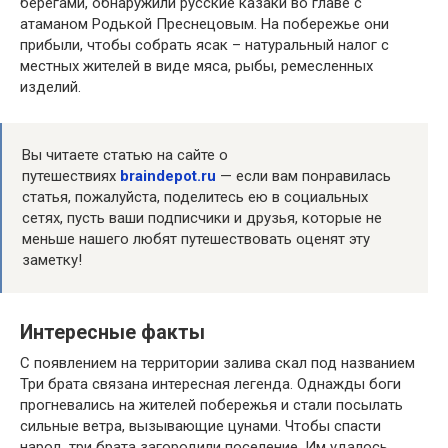
берегами, обнаружили русские казаки во главе с
атаманом Родькой Преснецовым. На побережье они
прибыли, чтобы собрать ясак – натуральный налог с
местных жителей в виде мяса, рыбы, ремесленных
изделий.
Вы читаете статью на сайте о
путешествиях
braindepot.ru
— если вам понравилась
статья, пожалуйста, поделитесь ею в социальных
сетях, пусть ваши подписчики и друзья, которые не
меньше нашего любят путешествовать оценят эту
заметку!
Интересные факты
С появлением на территории залива скал под названием
Три брата связана интересная легенда. Однажды боги
прогневались на жителей побережья и стали посылать
сильные ветра, вызывающие цунами. Чтобы спасти
народ, три брата загородили поселение. Им удалось