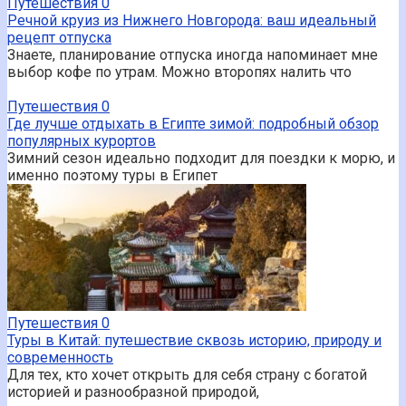
Путешествия
0
Речной круиз из Нижнего Новгорода: ваш идеальный
рецепт отпуска
Знаете, планирование отпуска иногда напоминает мне
выбор кофе по утрам. Можно второпях налить что
Путешествия
0
Где лучше отдыхать в Египте зимой: подробный обзор
популярных курортов
Зимний сезон идеально подходит для поездки к морю, и
именно поэтому туры в Египет
Путешествия
0
Туры в Китай: путешествие сквозь историю, природу и
современность
Для тех, кто хочет открыть для себя страну с богатой
историей и разнообразной природой,