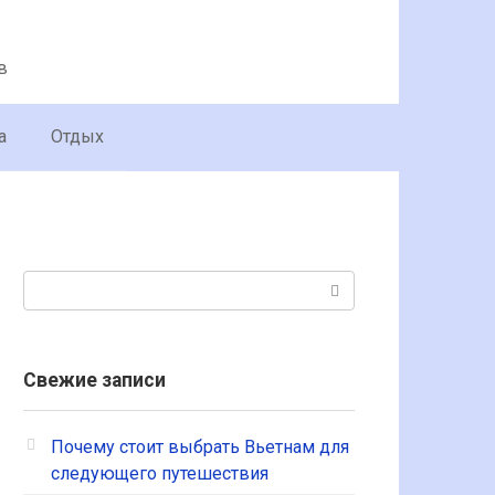
в
а
Отдых
Поиск:
Свежие записи
Почему стоит выбрать Вьетнам для
следующего путешествия