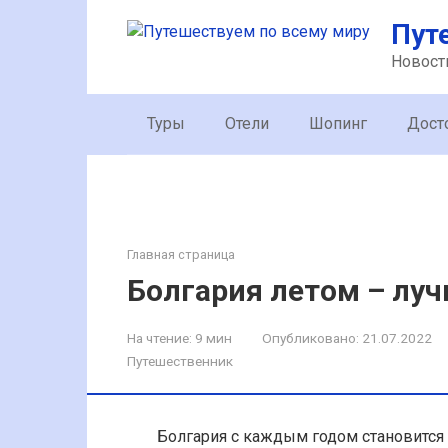
Перейти
Пут
к
контенту
Новост
Туры
Отели
Шопинг
Дост
Главная страница
Болгария летом – лу
На чтение:
9 мин
Опубликовано:
21.07.2022
Путешественник
Болгария с каждым годом становится