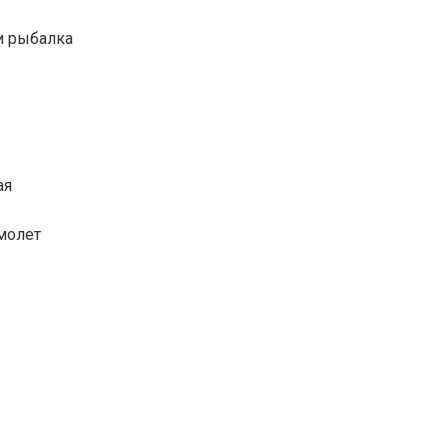
и рыбалка
ая
амолет