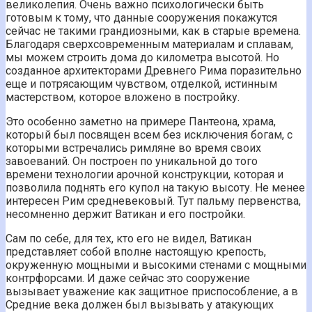
великолепия. Очень важно психологически быть
готовым к тому, что данные сооружения покажутся
сейчас не такими грандиозными, как в старые времена.
Благодаря сверхсовременным материалам и сплавам,
мы можем строить дома до километра высотой. Но
созданное архитекторами Древнего Рима поразительно
еще и потрясающим чувством, отделкой, истинным
мастерством, которое вложено в постройку.
Это особенно заметно на примере Пантеона, храма,
который был посвящен всем без исключения богам, с
которыми встречались римляне во время своих
завоеваний. Он построен по уникальной до того
времени технологии арочной конструкции, которая и
позволила поднять его купол на такую высоту. Не менее
интересен Рим средневековый. Тут пальму первенства,
несомненно держит Ватикан и его постройки.
Сам по себе, для тех, кто его не видел, Ватикан
представляет собой вполне настоящую крепость,
окруженную мощными и высокими стенами с мощными
контрфорсами. И даже сейчас это сооружение
вызывает уважение как защитное приспособление, а в
Средние века должен был вызывать у атакующих