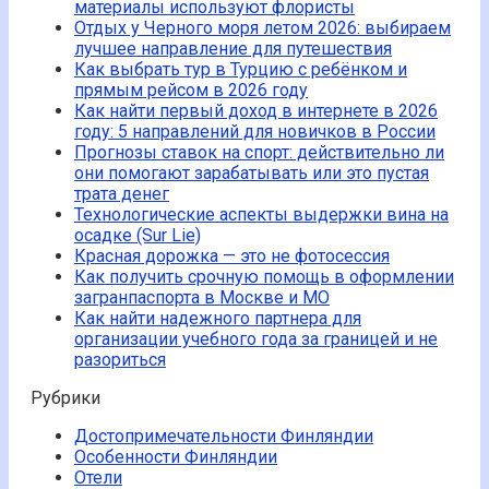
материалы используют флористы
Отдых у Черного моря летом 2026: выбираем
лучшее направление для путешествия
Как выбрать тур в Турцию с ребёнком и
прямым рейсом в 2026 году
Как найти первый доход в интернете в 2026
году: 5 направлений для новичков в России
Прогнозы ставок на спорт: действительно ли
они помогают зарабатывать или это пустая
трата денег
Технологические аспекты выдержки вина на
осадке (Sur Lie)
Красная дорожка — это не фотосессия
Как получить срочную помощь в оформлении
загранпаспорта в Москве и МО
Как найти надежного партнера для
организации учебного года за границей и не
разориться
Рубрики
Достопримечательности Финляндии
Особенности Финляндии
Отели