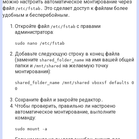
можно настроить автоматическое монтирование через
файл
․ Это сделает доступ к файлам более
/etc/fstab
удобным и бесперебойным․
Откройте файл
с правами
/etc/fstab
администратора:
sudo nano /etc/fstab
Добавьте следующую строку в конец файла
(замените
на имя вашей общей
shared_folder_name
папки и
на желаемую точку
/mnt/shared
монтирования):
shared_folder_name /mnt/shared vboxsf defaults 0
0
Сохраните файл и закройте редактор․
Чтобы проверить, правильно ли настроено
автоматическое монтирование, выполните
команду:
sudo mount -a