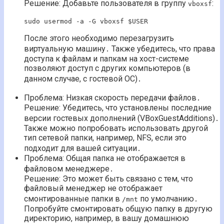
Решение: Добавьте пользователя в группу
:
vboxsf
sudo usermod -a -G vboxsf $USER
После этого необходимо перезагрузить
виртуальную машину․ Также убедитесь, что права
доступа к файлам и папкам на хост-системе
позволяют доступ с других компьютеров (в
данном случае, с гостевой ОС)․
Проблема: Низкая скорость передачи файлов․
Решение: Убедитесь, что установлены последние
версии гостевых дополнений (VBoxGuestAdditions)․
Также можно попробовать использовать другой
тип сетевой папки, например, NFS, если это
подходит для вашей ситуации․
Проблема: Общая папка не отображается в
файловом менеджере․
Решение: Это может быть связано с тем, что
файловый менеджер не отображает
смонтированные папки в
по умолчанию․
/mnt
Попробуйте смонтировать общую папку в другую
директорию, например, в вашу домашнюю