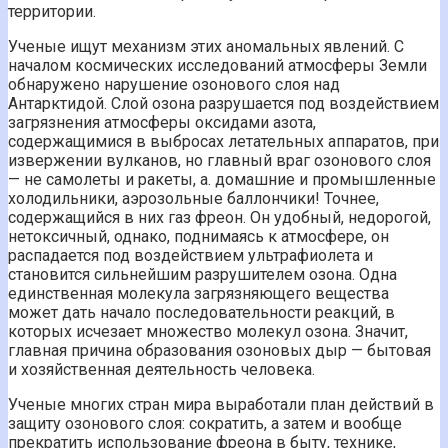
территории.
Ученые ищут механизм этих аномальных явлений. С
началом космических исследований атмосферы Земли
обнаружено нарушение озонового слоя над
Антарктидой. Слой озона разрушается под воздействием
загрязнения атмосферы оксидами азота,
содержащимися в выбросах летательных аппаратов, при
извержении вулканов, но главный враг озонового слоя
— не самолеты и ракеты, а. домашние и промышленные
холодильники, аэрозольные баллончики! Точнее,
содержащийся в них газ фреон. Он удобный, недорогой,
нетоксичный, однако, поднимаясь к атмосфере, он
распадается под воздействием ультрафиолета и
становится сильнейшим разрушителем озона. Одна
единственная молекула загрязняющего вещества
может дать начало последовательности реакций, в
которых исчезает множество молекул озона. Значит,
главная причина образования озоновых дыр — бытовая
и хозяйственная деятельность человека.
Ученые многих стран мира выработали план действий в
защиту озонового слоя: сократить, а затем и вообще
прекратить использование фреона в быту, технике,