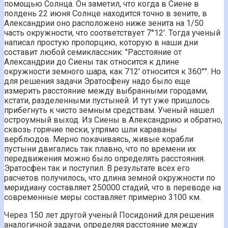
помощью Солнца. Он заметил, что когда в Сиене в
полдень 22 июня Солнце находится точно в зените, в
Александрии оно расположено ниже зенита на 1/50
часть окружности, что соответствует 7°12'. Тогда ученый
написал простую пропорцию, которую в наши дни
составит любой семиклассник: "Расстояние от
Александрии до Сиены так относится к длине
окружности земного шара, как 712' относится к 360°". Но
для решения задачи Эратосфену надо было еще
измерить расстояние между выбранными городами,
кстати, разделенными пустыней. И тут уже пришлось
прибегнуть к чисто земным средствам. Ученый нашел
остроумный выход. Из Сиены в Александрию и обратно,
сквозь горячие пески, упрямо шли караваны
верблюдов. Мерно покачиваясь, живые корабли
пустыни двигались так плавно, что по времени их
передвижения можно было определять расстояния.
Эратосфен так и поступил. В результате всех его
расчетов получилось, что длина земной окружности по
меридиану составляет 250000 стадий, что в переводе на
современные меры составляет примерно 3100 км.
Через 150 лет другой ученый Посидоний для решения
аналогичной задачи, определяя расстояние между