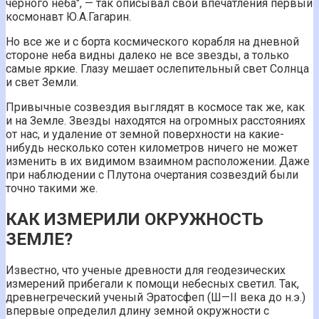
черного неба", — так описывал свои впечатления первый
космонавт Ю.А.Гагарин.
Но все же и с борта космического корабля на дневной
стороне неба видны далеко не все звезды, а только
самые яркие. Глазу мешает ослепительный свет Солнца
и свет Земли.
Привычные созвездия выглядят в космосе так же, как
и на Земле. Звезды находятся на огромных расстояниях
от нас, и удаление от земной поверхности на какие-
нибудь несколько сотен километров ничего не может
изменить в их видимом взаимном расположении. Даже
при наблюдении с Плутона очертания созвездий были
точно такими же.
КАК ИЗМЕРИЛИ ОКРУЖНОСТЬ
ЗЕМЛЕ?
Известно, что ученые древности для геодезических
измерений прибегали к помощи небесных светил. Так,
древнегреческий ученый Эратосфеп (Ш—II века до н.э.)
впервые определил длину земной окружности с