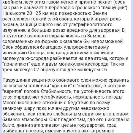
хвойном лесу этим газом легко и приятно пахнет (озон
как раз и означает в переводе с греческого "пахнущий").
На высоте 20—25 км над поверхностью Земли
расположен тонкий слой озона, который играет роль
экрана, защищающего нас от ультрафиолетового
излучения, в больших дозах вредного для здоровья. В
отсутствие озонного экрана жизнь на Земле в
современных ее формах оказалась бы невозможной.
Озон образуется благодаря ультрафиолетовому
излучению Солнца: под воздействием этих лучей
молекула кислорода разбивается на два атома, которые
"прилипают" еще к двум молекулам кислорода. Так из
трех молекул 02 образуются две молекулы Оз.
Разрушение защитного озонового слоя можно сравнить
со снятием тепловой "крышки" с "кастрюли", в которой
"варится" погода. Стабильность, т.е. устойчивость этого
слоя определяет устойчивость, нормальность погоды.
Многочисленные стихийные бедствия по всему
земному шару пока ничем другим невозможно
объяснить, как только глобальным сдвигом в тепловом
балансе атмосферы. Снег падает там, где его никогда не
было, ливни затапливают целые государства, град
выбивает посевы, смерчи опустошают огромные