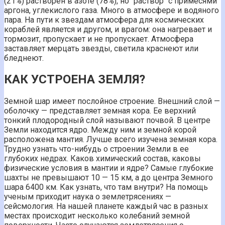
(21%) растворен в азоте (78%), но "раствор" с примесями
аргона, углекислого газа. Много в атмосфере и водяного
пара. На пути к звездам атмосфера для космических
кораблей является и другом, и врагом: она нагревает и
тормозит, пропускает и не пропускает. Атмосфера
заставляет мерцать звезды, светила краснеют или
бледнеют.
КАК УСТРОЕНА ЗЕМЛЯ?
Земной шар имеет послойное строение. Внешний слой —
оболочку — представляет земная кора. Ее верхний
тонкий плодородный слой называют почвой. В центре
Земли находится ядро. Между ним и земной корой
расположена мантия. Лучше всего изучена земная кора.
Трудно узнать что-нибудь о строении Земли в ее
глубоких недрах. Каков химический состав, каковы
физические условия в мантии и ядре? Самые глубокие
шахты не превышают 10 — 15 км, а до центра Земного
шара 6400 км. Как узнать, что там внутри? На помощь
ученым приходит наука о землетрясениях —
сейсмология. На нашей планете каждый час в разных
местах происходит несколько колебаний земной