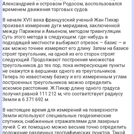
Александрией и островом Родосом, воспользовался
временем движения торговых судов.
В начале XVII века французский ученый Жан Пикар
произвел измерение дуги меридиана, заключенной
между Парижем и Амьеном, методом триангуляции.
Суть этого метода в следующем: где-нибудь в
подходящей местности выбирают отрезок — базис — и
как можно точнее измеряют его длину. Затем на базисе
строят треугольник, на одной из его сторон строят
следующий. Продолжают построения множества
треугольников до тех пор, пока интересующие пункты
не окажутся в вершинах одного из треугольников.
Теперь по известному базису и его измеренным углам
построенных треугольников можно определить
искомое расстояние. Ж.Пикар длину одного градуса
получил равной 111 212 м, что соответствует радиусу
Земли в 6 371 692 м.
В настоящее время для измерений на поверхности
Земли используют специальные геодезические
спутники, снабженные отражателями для лазерных
лучей. С их помощью можно весьма точно определить
положение различных географических пунктов. Такой