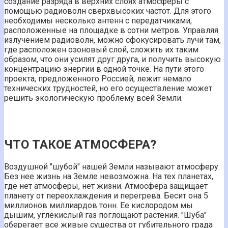
создание разряда в верхних слоях атмосферы с
помощью радиоволн сверхвысоких частот. Для этого
необходимы несколько антенн с передатчиками,
расположенные на площадке в сотни метров. Управляя
излучением радиоволн, можно сфокусировать лучи там,
где расположен озоновый слой, сложить их таким
образом, что они усилят друг друга, и получить высокую
концентрацию энергии в одной точке. На пути этого
проекта, предложенного Россией, лежит немало
технических трудностей, но его осуществление может
решить экологическую проблему всей Земли.
ЧТО ТАКОЕ АТМОСФЕРА?
Воздушной "шубой" нашей Земли называют атмосферу.
Без нее жизнь на Земле невозможна. На тех планетах,
где нет атмосферы, нет жизни. Атмосфера защищает
планету от переохлаждения и перегрева. Бесит она 5
миллионов миллиардов тонн. Ее кислородом мы
дышим, углекислый газ поглощают растения. "Шуба"
оберегает все живые существа от губительного града