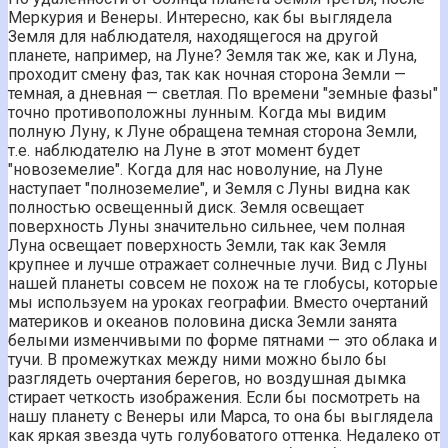
Меркурия и Венеры. Интересно, как бы выглядела
Земля для наблюдателя, находящегося на другой
планете, например, на Луне? Земля так же, как и Луна,
проходит смену фаз, так как ночная сторона Земли —
темная, а дневная — светлая. По времени "земные фазы"
точно противоположны лунным. Когда мы видим
полную Луну, к Луне обращена темная сторона Земли,
т.е. наблюдателю на Луне в этот момент будет
"новоземелие". Когда для нас новолуние, на Луне
наступает "полноземелие", и Земля с Луны видна как
полностью освещенный диск. Земля освещает
поверхность Луны значительно сильнее, чем полная
Луна освещает поверхность Земли, так как Земля
крупнее и лучше отражает солнечные лучи. Вид с Луны
нашей планеты совсем не похож на те глобусы, которые
мы используем на уроках географии. Вместо очертаний
материков и океанов половина диска Земли занята
белыми изменчивыми по форме пятнами — это облака и
тучи. В промежутках между ними можно было бы
разглядеть очертания берегов, но воздушная дымка
стирает четкость изображения. Если бы посмотреть на
нашу планету с Венеры или Марса, то она бы выглядела
как яркая звезда чуть голубоватого оттенка. Недалеко от