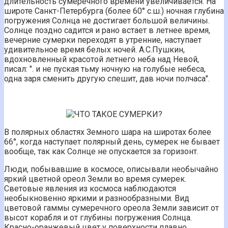
длительность сумеречного времени увеличивается. На
широте Санкт-Петербурга (более 60° с.ш.) ночная глубина
погружения Солнца не достигает большой величины.
Солнце поздно садится и рано встает в летнее время,
вечерние сумерки переходят в утренние, наступает
удивительное время белых ночей. А.С.Пушкин,
вдохновленный красотой летнего неба над Невой,
писал: ". и не пуская тьму ночную на голубые небеса,
одна заря сменить другую спешит, дав ночи полчаса".
В полярных областях Земного шара на широтах более
66°, когда наступает полярный день, сумерек не бывает
вообще, так как Солнце не опускается за горизонт.
Люди, побывавшие в космосе, описывали необычайно
яркий цветной ореол Земли во время сумерек.
Световые явления из космоса наблюдаются
необыкновенно яркими и разнообразными. Вид
цветовой гаммы сумеречного ореола Земли зависит от
высот корабля и от глубины погружения Солнца.
Красно-оранжевый цвет у поверхности плавно