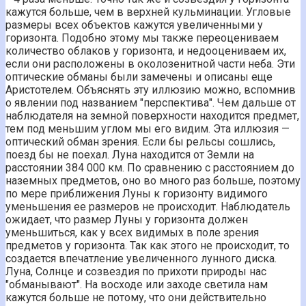
кажутся больше, чем в верхней кульминации. Угловые
размеры всех объектов кажутся увеличенными у
горизонта. Подобно этому мы также переоцениваем
количество облаков у горизонта, и недооцениваем их,
если они расположены в околозенитной части неба. Эти
оптические обманы были замечены и описаны еще
Аристотелем. Объяснять эту иллюзию можно, вспомнив
о явлении под названием "перспектива". Чем дальше от
наблюдателя на земной поверхности находится предмет,
тем под меньшим углом мы его видим. Эта иллюзия —
оптический обман зрения. Если бы рельсы сошлись,
поезд бы не поехал. Луна находится от Земли на
расстоянии 384 000 км. По сравнению с расстоянием до
наземных предметов, оно во много раз больше, поэтому
по мере приближения Луны к горизонту видимого
уменьшения ее размеров не происходит. Наблюдатель
ожидает, что размер Луны у горизонта должен
уменьшиться, как у всех видимых в поле зрения
предметов у горизонта. Так как этого не происходит, то
создается впечатление увеличенного лунного диска.
Луна, Солнце и созвездия по прихоти природы нас
"обманывают". На восходе или заходе светила нам
кажутся больше не потому, что они действительно