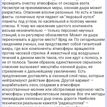
проверить очистку атмосферы от оксидов азота.
Несмотря на принимаемые меры, озонная дыра может
разрастись. Опасения вполне резонные. Но есть и такие
факты: солнечные лучи падают на "ледовый купол"
планеты под углом, по касательной и поэтому менее
опасны. К тому же население шестого континента
весьма незначительно — только персонал научных
станций, а он регулярно обновляется. Может ли дыра
перекочевать в другое место? Вряд ли. По сегодняшним
сведениям ученых, она представляет собой гигантский
вихрь, где все компоненты атмосферы вращаются
против часовой стрелки. А известный ход воздушных
течений в данном месте таков, что они идут к полюсу, а
не от полюса. Таким образом, единственное серьезное
опасение вызывают масштабы озонной дыры, ее
стремление к дальнейшему увеличению. Есть
предложение доставлять в озонный слой газы, которые
нейтрализуют действие фреона. Другой вариант —
вырабатывать озон, создавая в атмосфере
искусственные молнии или обстреливая верхнюю часть
атмосферы ультрафиолетовым лазером. Все эти методы
ликвидации озоновых дыр очень дороги. Наиболее
технически реальным кажется "радиоштопка" —