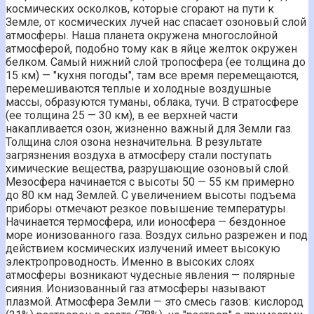
космических осколков, которые сгорают на пути к
Земле, от космических лучей нас спасает озоновый слой
атмосферы. Наша планета окружена многослойной
атмосферой, подобно тому как в яйце желток окружен
белком. Самый нижний слой тропосфера (ее толщина до
15 км) — "кухня погоды", там все время перемещаются,
перемешиваются теплые и холодные воздушные
массы, образуются туманы, облака, тучи. В стратосфере
(ее толщина 25 — 30 км), в ее верхней части
накапливается озон, жизненно важный для Земли газ.
Толщина слоя озона незначительна. В результате
загрязнения воздуха в атмосферу стали поступать
химические вещества, разрушающие озоновый слой.
Мезосфера начинается с высоты 50 — 55 км примерно
до 80 км над Землей. С увеличением высоты подъема
приборы отмечают резкое повышение температуры.
Начинается термосфера, или ионосфера — бездонное
море ионизованного газа. Воздух сильно разрежен и под
действием космических излучений имеет высокую
электропроводность. Именно в высоких слоях
атмосферы возникают чудесные явления — полярные
сияния. Ионизованный газ атмосферы называют
плазмой. Атмосфера Земли — это смесь газов: кислород