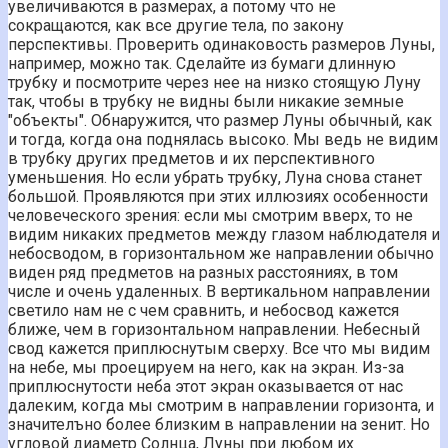
увеличиваются в размерах, а потому что не
сокращаются, как все другие тела, по закону
перспективы. Проверить одинаковость размеров Луны,
например, можно так. Сделайте из бумаги длинную
трубку и посмотрите через нее на низко стоящую Луну
так, чтобы в трубку не видны были никакие земные
"объекты". Обнаружится, что размер Луны обычный, как
и тогда, когда она поднялась высоко. Мы ведь не видим
в трубку других предметов и их перспективного
уменьшения. Но если убрать трубку, Луна снова станет
большой. Проявляются при этих иллюзиях особенности
человеческого зрения: если мы смотрим вверх, то не
видим никаких предметов между глазом наблюдателя и
небосводом, в горизонтальном же направлении обычно
виден ряд предметов на разных расстояниях, в том
числе и очень удаленных. В вертикальном направлении
светило нам не с чем сравнить, и небосвод кажется
ближе, чем в горизонтальном направлении. Небесный
свод кажется приплюснутым сверху. Все что мы видим
на небе, мы проецируем на него, как на экран. Из-за
приплюснутости неба этот экран оказывается от нас
далеким, когда мы смотрим в направлении горизонта, и
значителъно более близким в направлении на зенит. Но
угловой диаметр Солнца, Луны при любом их