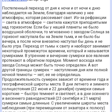
Постепенный переход от дня к ночи и от ночи к дню
наблюдается на Земле, благодаря наличию у нее
атмосферы, которая рассеивает свет. Из-за рефракции
— света в атмосфере — светила кажутся приподнятыми
над горизонтом. Если бы у нашей планеты не было
воздушной оболочки, то мгновенно с заходом Солнца за
горизонт наступала бы на Земле тьма, и не было бы
вечера, а после ночи внезапно наступал бы день и не
было утра. Переход от тьмы к свету и наоборот занимает
некоторый промежуток времени, который и называется
сумерками. В утренние и вечерние сумерки все явления
протекают в обратном порядке. Момент восхода или
захода Солнца может быть точно определен. А вот
другой границы сумерек — наступления дня или полной
ночной темноты — нет, ее не определишь.
Продолжительность сумерек зависит от времени года и
географической широты места. В дни летнего и зимнего
солнцестояния (22 июня и 22 декабря) сумерки самые
короткие — быстро темнеет и светлеет, а в дни осеннего
и весеннего равноденствий (23 сентября и 21 марта)
сумерки самые длинные. С увеличением широты места
наблюдения (при перемещении от экватора к полюсу)