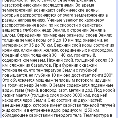
поверхности. Часто случаются землетрясения с
катастрофическими последствиями. Во время
землетрясений возникают сейсмические волны,
которые распространяются от очага землетрясения в
разных направлениях. Ученые узнают по характеру
распространения волн, по их скорости о свойствах
вещества глубоких недр Земли, о строении Земли в
целом. Определили примерные размеры слоев Земли:
толщина земной коры от 6 до 10 км под океанами, на
материках от 35 до 70 км. Верхний слой коры состоит из
кремния, алюминия, железа, соединенных кислородом.
Средний слой, толщиной 30 —40 км, гранитный,
содержит кремнезем. Нижний слой, толщиной около 30
км, сложен из базальтов. При бурении скважин
установлено, что температура Земли с глубиной
повышается, на глубине 10 км она достигает почти 200°.
Это объясняется мощным тепловым потоком, идущим
из горячих недр Земли. В Земле содержатся подземные
воды, газы (гелий, водород, азот, метан и др,). Под корой
лежит мантия (толщина слоя около 3000 км), под ней
находится ядро Земли. Оно состоит из двух частей:
внешнее ядро, которое имеет свойства тяжелой тягучей
жидкости, и внутреннее ядро, радиусом 1250 км,
обладающее свойствами твердого тела. Температура в