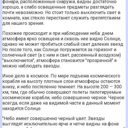
фонари, расположенные снаружи, видны достаточно
хорошо, а слабо освещенные предметы разглядеть
почти невозможно. Но стоит только выключить свет в
комнате, как стекло перестанет служить препятствием
для нашего зрения.
Похожее происходит и при наблюдении неба: днем
атмосфера ярко освещена и сквозь нее видно Солнце,
однако не может пробиться слабый свет далеких звезд.
Но после того, как Солнце погружается за горизонт и
солнечный свет (а с ним и свет, рассеянный воздухом)
"выключается", атмосфера становится "прозрачной" я
можно наблюдать звезды.
Иное дело в космосе. По мере подъема космического
корабля на высоту плотные слои атмосферы остаются
внизу, и небо постепенно темнеет. На высоте 200 — 300
км, там, где обычно совершают полеты пилотируемые
космические корабли, небо совершенно черное. Черное
всегда, если даже на видимой части в данный момент
находится Солнце.
"Небо имеет совершенно черный цвет. Звезды
выглядят исключительно ярче и четче видны на фоне