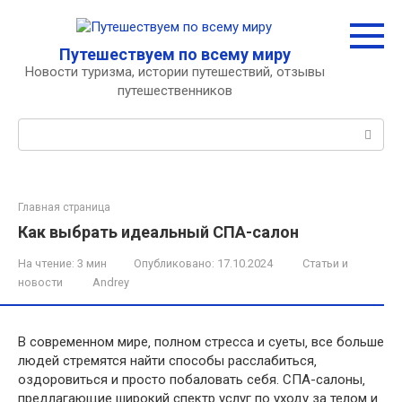
Перейти
к
контенту
Путешествуем по всему миру
Новости туризма, истории путешествий, отзывы
путешественников
Поиск:
Главная страница
Как выбрать идеальный СПА-салон
На чтение:
3 мин
Опубликовано:
17.10.2024
Статьи и
новости
Andrey
В современном мире‚ полном стресса и суеты‚ все больше
людей стремятся найти способы расслабиться‚
оздоровиться и просто побаловать себя. СПА-салоны‚
предлагающие широкий спектр услуг по уходу за телом и