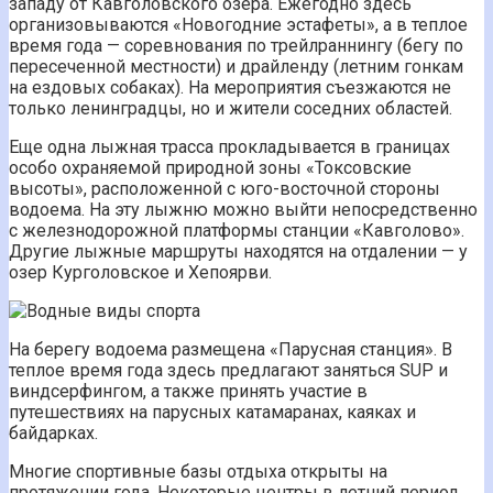
западу от Кавголовского озера. Ежегодно здесь
организовываются «Новогодние эстафеты», а в теплое
время года — соревнования по трейлраннингу (бегу по
пересеченной местности) и драйленду (летним гонкам
на ездовых собаках). На мероприятия съезжаются не
только ленинградцы, но и жители соседних областей.
Еще одна лыжная трасса прокладывается в границах
особо охраняемой природной зоны «Токсовские
высоты», расположенной с юго-восточной стороны
водоема. На эту лыжню можно выйти непосредственно
с железнодорожной платформы станции «Кавголово».
Другие лыжные маршруты находятся на отдалении — у
озер Курголовское и Хепоярви.
На берегу водоема размещена «Парусная станция». В
теплое время года здесь предлагают заняться SUP и
виндсерфингом, а также принять участие в
путешествиях на парусных катамаранах, каяках и
байдарках.
Многие спортивные базы отдыха открыты на
протяжении года. Некоторые центры в летний период