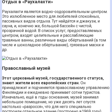
Отдых в «Раухалахти»
Раухалахти является водно-оздоровительным центром.
Это излюбленное место для любителей спокойных,
пассивных видов отдыха. Тут найдётся и джакузи, и
сауна, и, конечно же, большой бассейн с чистой,
прозрачной водой. В список услуг, предоставляемых
центром, входят целительные и расслабляющие
травяные ванны, различные виды обёртываний (в том
числе и шоколадное обёртывание), грязевые маски и
др.
Православный музей
Этот церковный музей, государственного статуса,
знают жители всех европейских стран.
Он
принадлежит и подчиняется православному управлению
Финляндии и ежедневно принимает сотни туристов.
Изначально, ещё в годы основания, музей занимал
небольшое помещение, но уже десять лет спустя
настолько «разросся», что для него специально
построили отдельное здание (построено в1969 году).