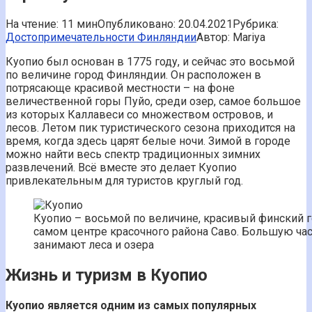
На чтение:
11 мин
Опубликовано:
20.04.2021
Рубрика:
Достопримечательности Финляндии
Автор:
Mariya
Куопио был основан в 1775 году, и сейчас это восьмой
по величине город Финляндии. Он расположен в
потрясающе красивой местности – на фоне
величественной горы Пуйо, среди озер, самое большое
из которых Каллавеси со множеством островов, и
лесов. Летом пик туристического сезона приходится на
время, когда здесь царят белые ночи. Зимой в городе
можно найти весь спектр традиционных зимних
развлечений. Всё вместе это делает Куопио
привлекательным для туристов круглый год.
Куопио – восьмой по величине, красивый финский г
самом центре красочного района Саво. Большую час
занимают леса и озера
Жизнь и туризм в Куопио
Куопио является одним из самых популярных