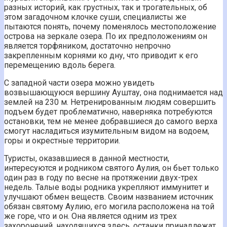
разных историй, как грустных, так и трогательных, об
этом загадочном клочке суши, специалисты же
пытаются понять, почему поменялось местоположение
острова на зеркале озера. По их предположениям он
является торфяником, достаточно непрочно
закрепленным корнями ко дну, что приводит к его
перемещению вдоль берега.
С западной части озера можно увидеть
возвышающуюся вершину Ауштау, она поднимается над
землей на 230 м. Нетренированным людям совершить
подъем будет проблематично, наверняка потребуются
остановки, тем не менее добравшиеся до самого верха
смогут насладиться изумительным видом на водоем,
горы и окрестные территории.
Туристы, оказавшиеся в данной местности,
интересуются и родником святого Аулия, он бьет только
один раз в году по весне на протяжении двух-трех
недель. Талые воды родника укрепляют иммунитет и
улучшают обмен веществ. Своим названием источник
обязан святому Аулию, его могила расположена на той
же горе, что и он. Она является одним из трех
захоронений, находящихся здесь, останки принадлежат