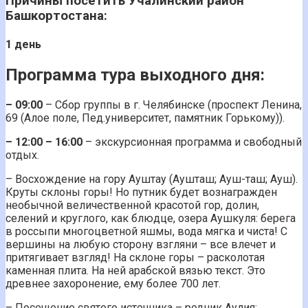
Причины посетить Учалинский район
Башкортостана:
1 день
Программа тура выходного дня:
– 09:00
– Сбор группы в г. Челябинске (проспект Ленина,
69 (Алое поле, Пед.университет, памятник Горькому)).
– 12:00 – 16:00
– экскурсионная программа и свободный
отдых.
– Восхождение на гору Ауштау (Аушташ; Ауш-таш; Ауш).
Круты склоны горы! Но путник будет вознагражден
необычной величественной красотой гор, долин,
селений и круглого, как блюдце, озера Аушкуля: берега
в россыпи многоцветной яшмы, вода мягка и чиста! С
вершины на любую сторону взгляни – все влечет и
притягивает взгляд! На склоне горы – расколотая
каменная плита. На ней арабской вязью текст. Это
древнее захоронение, ему более 700 лет.
– Посещение святого источника – родник Аулия;