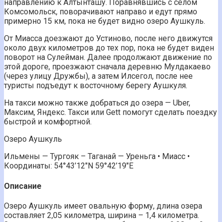
направлению к Алтынташу. Поравнявшись с селом
Комсомольск, поворачивают направо и едут прямо
примерно 15 км, пока не будет видно озеро Аушкуль.
От Миасса доезжают до Устиново, после него движутся
около двух километров до тех пор, пока не будет виден
поворот на Сулейман. Далее продолжают движение по
этой дороге, проезжают сначала деревню Мулдакаево
(через улицу Дружбы), а затем Илсегол, после нее
туристы подъедут к восточному берегу Аушкуля.
На такси можно также добраться до озера — Uber,
Максим, Яндекс. Такси или Gett помогут сделать поездку
быстрой и комфортной.
Озеро Аушкуль
Ильмены — Тургояк – Таганай — Уреньга • Миасс •
Координаты: 54°43’12"N 59°42’19"E
Описание
Озеро Аушкуль имеет овальную форму, длина озера
составляет 2,05 километра, ширина – 1,4 километра.