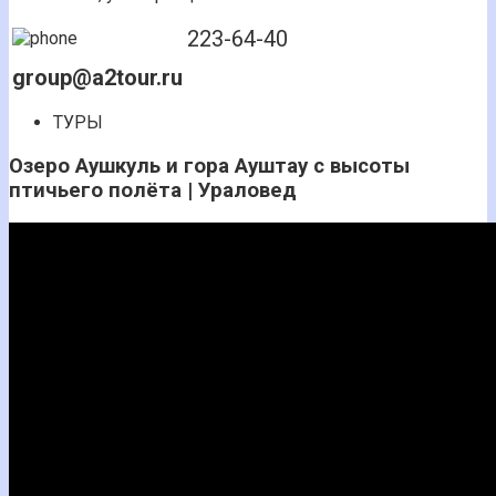
223-64-40
group@a2tour.ru
ТУРЫ
Озеро Аушкуль и гора Ауштау с высоты
птичьего полёта | Ураловед