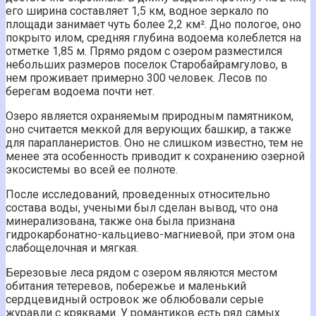
его ширина составляет 1,5 км, водное зеркало по
площади занимает чуть более 2,2 км². Дно пологое, оно
покрыто илом, средняя глубина водоема колеблется на
отметке 1,85 м. Прямо рядом с озером разместился
небольших размеров поселок Старобайрамгулово, в
нем проживает примерно 300 человек. Лесов по
берегам водоема почти нет.
Озеро является охраняемым природным памятником,
оно считается меккой для верующих башкир, а также
для парапланеристов. Оно не слишком известно, тем не
менее эта особенность приводит к сохранению озерной
экосистемы во всей ее полноте.
После исследований, проведенных относительно
состава воды, учеными был сделан вывод, что она
минерализована, также она была признана
гидрокарбонатно-кальциево-магниевой, при этом она
слабощелочная и мягкая.
Березовые леса рядом с озером являются местом
обитания тетеревов, побережье и маленький
сердцевидный островок же облюбовали серые
журавли с кряквами. У романтиков есть ряд самых