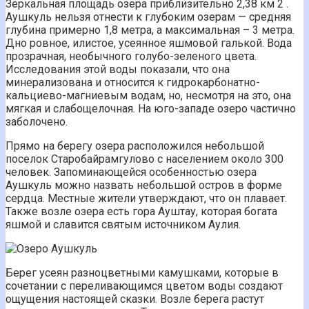
Зеркальная площадь озера приблизительно 2,38 км 2 .
Аушкуль нельзя отнести к глубоким озерам — средняя
глубина примерно 1,8 метра, а максимальная – 3 метра.
Дно ровное, илистое, усеянное яшмовой галькой. Вода
прозрачная, необычного голубо-зеленого цвета.
Исследования этой воды показали, что она
минерализована и относится к гидрокарбонатно-
кальциево-магниевым водам, но, несмотря на это, она
мягкая и слабощелочная. На юго-западе озеро частично
заболочено.
Прямо на берегу озера расположился небольшой
поселок Старобайрамгулово с населением около 300
человек. Запоминающейся особенностью озера
Аушкуль можно назвать небольшой остров в форме
сердца. Местные жители утверждают, что он плавает.
Также возле озера есть гора Ауштау, которая богата
яшмой и славится святым источником Аулия.
Берег усеян разноцветными камушками, которые в
сочетании с переливающимся цветом воды создают
ощущения настоящей сказки. Возле берега растут