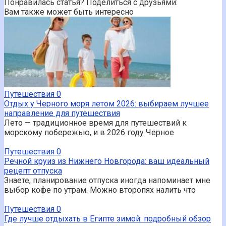
Понравилась статья? Поделиться с друзьями:
Вам также может быть интересно
Путешествия
0
Отдых у Черного моря летом 2026: выбираем лучшее
направление для путешествия
Лето — традиционное время для путешествий к
морскому побережью, и в 2026 году Черное
Путешествия
0
Речной круиз из Нижнего Новгорода: ваш идеальный
рецепт отпуска
Знаете, планирование отпуска иногда напоминает мне
выбор кофе по утрам. Можно второпях налить что
Путешествия
0
Где лучше отдыхать в Египте зимой: подробный обзор