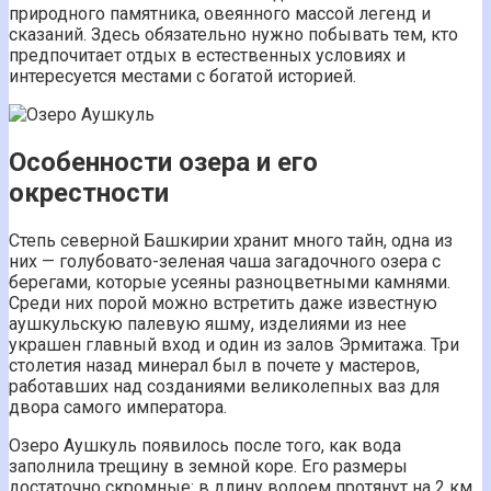
природного памятника, овеянного массой легенд и
сказаний. Здесь обязательно нужно побывать тем, кто
предпочитает отдых в естественных условиях и
интересуется местами с богатой историей.
Особенности озера и его
окрестности
Степь северной Башкирии хранит много тайн, одна из
них — голубовато-зеленая чаша загадочного озера с
берегами, которые усеяны разноцветными камнями.
Среди них порой можно встретить даже известную
аушкульскую палевую яшму, изделиями из нее
украшен главный вход и один из залов Эрмитажа. Три
столетия назад минерал был в почете у мастеров,
работавших над созданиями великолепных ваз для
двора самого императора.
Озеро Аушкуль появилось после того, как вода
заполнила трещину в земной коре. Его размеры
достаточно скромные: в длину водоем протянут на 2 км,