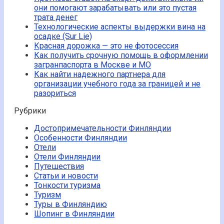
они помогают зарабатывать или это пустая
трата денег
Технологические аспекты выдержки вина на
осадке (Sur Lie)
Красная дорожка — это не фотосессия
Как получить срочную помощь в оформлении
загранпаспорта в Москве и МО
Как найти надежного партнера для
организации учебного года за границей и не
разориться
Рубрики
Достопримечательности Финляндии
Особенности Финляндии
Отели
Отели Финляндии
Путешествия
Статьи и новости
Тонкости туризма
Туризм
Туры в Финляндию
Шопинг в Финляндии