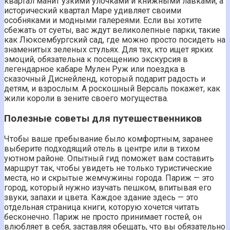
квартал манит узкими улочками и книжными лавками, а
исторический квартал Маре удивляет своими
особняками и модными галереями. Если вы хотите
сбежать от суеты, вас ждут великолепные парки, такие
как Люксембургский сад, где можно просто посидеть на
знаменитых зеленых стульях. Для тех, кто ищет ярких
эмоций, обязательна к посещению экскурсия в
легендарное кабаре Мулен Руж или поездка в
сказочный Диснейленд, который подарит радость и
детям, и взрослым. А роскошный Версаль покажет, как
жили короли в зените своего могущества.
Полезные советы для путешественников
Чтобы ваше пребывание было комфортным, заранее
выберите подходящий отель в центре или в тихом
уютном районе. Опытный гид поможет вам составить
маршрут так, чтобы увидеть не только туристические
места, но и скрытые жемчужины города. Париж — это
город, который нужно изучать пешком, впитывая его
звуки, запахи и цвета. Каждое здание здесь — это
отдельная страница книги, которую хочется читать
бесконечно. Париж не просто принимает гостей, он
влюбляет в себя, заставляя обещать, что вы обязательно