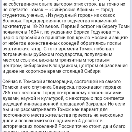
на собственном опыте автором этих строк, вы точно их
не спутаете. Томск — «Сибирские Афины» — город
студентов, ученых, «Изумрудный город» из сказок
Волкова. Город деревянного зодчества и каменной
архитектуры 18-20 веков. Первый острог на берегу Томи
появился в 1604 г. по указанию Бориса Годунова — к
царю с просьбой о принятии под крыло России и защите
от набегов воинственных соседей обратились послы
эуштинских татар. С того времени Томск побывал
пограничным рубежом государства, популярным
местом ссылки, важным транзитным торговым
центром, сибирским Клондайком, центром образования
и даже на короткое время столицей Сибири.
Сейчас в Томской агломерации, состоящей из самого
Томска и его спутника Северска, проживают порядка
786 тыс. человек. Город по-прежнему славен своими
вузами, наукой и культурой, с некоторых пор считается
ведущей инновационной площадкой Зауралья. Но если
вы и не рассматриваете Томск как вариант для
постоянного места жительства приехать на несколько
дней и познакомиться с одним из 4 десятков
исторических поселений России точно стоит, да и благо
сделать это совсем несложно.