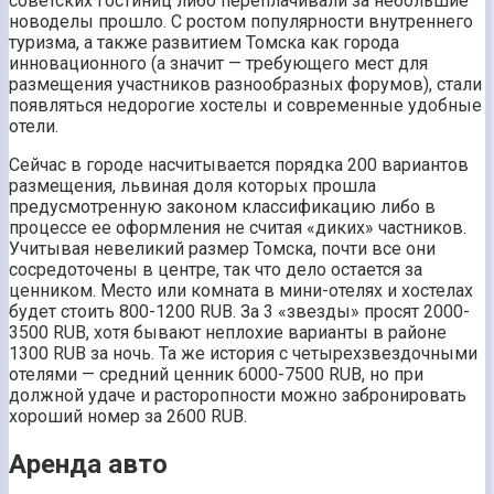
советских гостиниц либо переплачивали за небольшие
новоделы прошло. С ростом популярности внутреннего
туризма, а также развитием Томска как города
инновационного (а значит — требующего мест для
размещения участников разнообразных форумов), стали
появляться недорогие хостелы и современные удобные
отели.
Сейчас в городе насчитывается порядка 200 вариантов
размещения, львиная доля которых прошла
предусмотренную законом классификацию либо в
процессе ее оформления не считая «диких» частников.
Учитывая невеликий размер Томска, почти все они
сосредоточены в центре, так что дело остается за
ценником. Место или комната в мини-отелях и хостелах
будет стоить 800-1200 RUB. За 3 «звезды» просят 2000-
3500 RUB, хотя бывают неплохие варианты в районе
1300 RUB за ночь. Та же история с четырехзвездочными
отелями — средний ценник 6000-7500 RUB, но при
должной удаче и расторопности можно забронировать
хороший номер за 2600 RUB.
Аренда авто