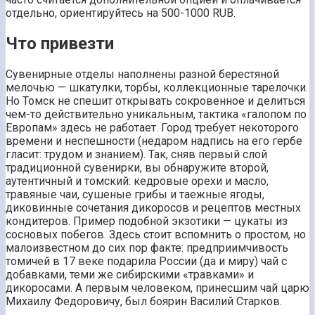
отдельно, ориентируйтесь на 500-1000 RUB.
Что привезти
Сувенирные отделы наполнены разной берестяной
мелочью — шкатулки, торбы, коллекционные тарелочки.
Но Томск не спешит открывать сокровенное и делиться
чем-то действительно уникальным, тактика «галопом по
Европам» здесь не работает. Город требует некоторого
времени и неспешности (недаром надпись на его гербе
гласит: трудом и знанием). Так, сняв первый слой
традиционной сувенирки, вы обнаружите второй,
аутентичный и томский: кедровые орехи и масло,
травяные чаи, сушеные грибы и таежные ягоды,
диковинные сочетания дикоросов и рецептов местных
кондитеров. Пример подобной экзотики — цукаты из
сосновых побегов. Здесь стоит вспомнить о простом, но
малоизвестном до сих пор факте: предприимчивость
томичей в 17 веке подарила России (да и миру) чай с
добавками, теми же сибирскими «травками» и
дикоросами. А первым человеком, принесшим чай царю
Михаилу Федоровичу, был боярин Василий Старков.