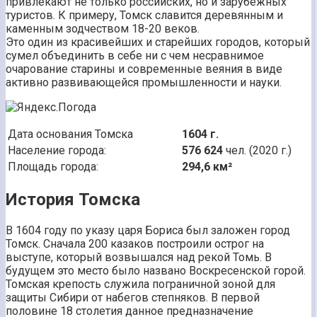
привлекают не только российских, но и зарубежных
туристов. К примеру, Томск славится деревянным и
каменным зодчеством 18-20 веков.
Это один из красивейших и старейших городов, который
сумел объединить в себе ни с чем несравнимое
очарование старины и современные веяния в виде
активно развивающейся промышленности и науки.
Дата основания Томска
1604 г.
Население города:
576 624
чел. (2020 г.)
Площадь города:
294,6 км²
История Томска
В 1604 году по указу царя Бориса был заложен город
Томск. Сначала 200 казаков построили острог на
выступе, который возвышался над рекой Томь. В
будущем это место было названо Воскресенской горой.
Томская крепость служила пограничной зоной для
защиты Сибири от набегов степняков. В первой
половине 18 столетия данное предназначение