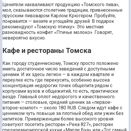
Ценители нахваливают продукцию «Томского пива»,
мол, сказываются столетние традиции, привнесенные
прусским пивоваром Карлом Крюгером. Пробуйте,
понравится — везите и угощайте друзей. В подарок
рекомендуют «Томскую птичку». Это местная
разновидность конфет «Птичье молоко». Говорят,
невероятно вкусно.
Кафе и рестораны Томска
Как городу студенческому, Томску просто положено
иметь достаточное число заведений с доступными
ценами. И их здесь легион — в каждом квартале и
переулке есть где перекусить, особенно высока
концентрация недорогих точек общепита рядом с
корпусами вузов и общежитий, то есть, практически
везде. Главный оплот недорогого и качественного
питания — столовые, средний ценник за «первое-
второе-компот» — около 180 RUB. Следом идут кафе с
ценником чуть повыше за плотный обед или ужин без
напитков. Приверженцам более высокого уровня
советуют посетить ресторан «Река 827», ресторан
средиземноморской кухни «Марле Буа» или «Тот самый