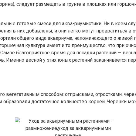
корина), следует размещать в грунте в плошках или горшо
иальные готовые смеси для аква-риумистики. Ни в коем с
ения в них добавлены, и они легко могут превратиться в
 портили общего вида аквариума, напоминающего о живой п
горшечная культура имеет и то преимущество, что при очи
. Самое благоприятное время для посадки растений — вес
. Именно весной у этих юных растений заканчивается пери
о вегетативным способом: отпрысками, отростками, черен
они образовали достаточное количество корней. Черенки м