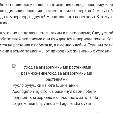
 избежать слишком сильного движения воды, поскольку из
епло один или несколько нагревательных стержней, могут о
да температур, с другой — постоянного перегрева. К тому 
ги».
к что оно не должно стать таким и в аквариуме, Следует 
х обитателей аквариума они нуждаются в периоде покоя. 
ся не растения с побегами, а именно клубни. Если вы хоти
 что они весьма зависимы от природных жизненных условий
Русло ручушки на юге Шри-Ланки:
Aponogeton rigidifolius раскинул свои побеги
над водным зеркалом спокойного затона. На
заднем плане группой — Lagenandra ovata.