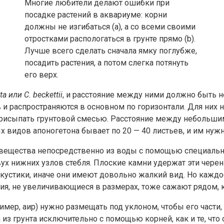
Многие любители делают ошибки при
посадке растений в аквариуме: корни
должны не изгибаться (а), а со всеми своими
отростками распологаться в грунте прямо (b).
Лучше всего сделать сначала ямку поглубже,
посадить растения, а потом слегка потянуть
его верх.
iata или С. beckettii
, и расстояние между ними должно быть не
в и распространяются в основном по горизонтали. Для них
 присыпать грунтовой смесью. Расстояние между небольши
 видов апоногетона бывает по 20 — 40 листьев, и им нужно
ещества непосредственно из воды с помощью специальных
ух нижних узлов стебля. Плоские камни удержат эти черенк
к кустики, иначе они имеют довольно жалкий вид. Но кажд
ения, не увеличивающиеся в размерах, тоже сажают рядом, 
мер, аир) нужно размещать под уклоном, чтобы его части,
з грунта исключительно с помощью корней, как и те, что 