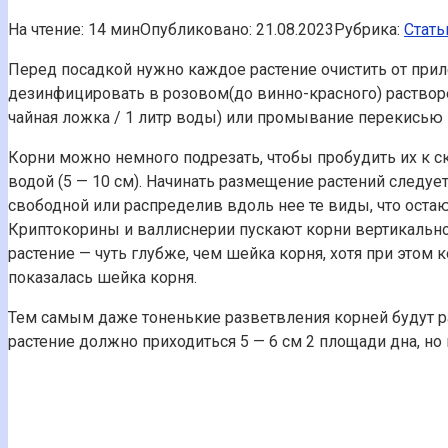
На чтение:
14 мин
Опубликовано:
21.08.2023
Рубрика:
Стать
Перед посадкой нужно каждое растение очистить от приле
дезинфицировать в розовом(до винно-красного) растворе 
чайная ложка / 1 литр воды) или промывание перекисью в
Корни можно немного подрезать, чтобы пробудить их к с
водой (5 — 10 см). Начинать размещение растений следуе
свободной или распределив вдоль нее те виды, что оста
Криптокорины и валлиснерии пускают корни вертикально
растение — чуть глубже, чем шейка корня, хотя при этом
показалась шейка корня.
Тем самым даже тоненькие разветвления корней будут ра
растение должно приходиться 5 — 6 см 2 площади дна, но