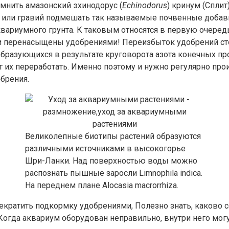
мнить амазонский эхинодорус (
Echinodorus
) кринум (Сплит)
ок или гравий подмешать так называемые почвенные добав
вариумного грунта. К таковым относятся в первую очередь 
и перенасыщены удобрениями! Переизбыток удобрений стол
 образующихся в результате круговорота азота конечных 
ут их переработать. Именно поэтому и нужно регулярно про
брения.
Великолепные биотипы растений образуются
различными источниками в высокогорье
Шри-Ланки. Над поверхностью воды можно
распознать пышные заросли Limnophila indica.
На переднем плане Alocasia macrorrhiza.
екратить подкормку удобрениями, Полезно знать, каково 
Когда аквариум оборудован неправильно, внутри него мог