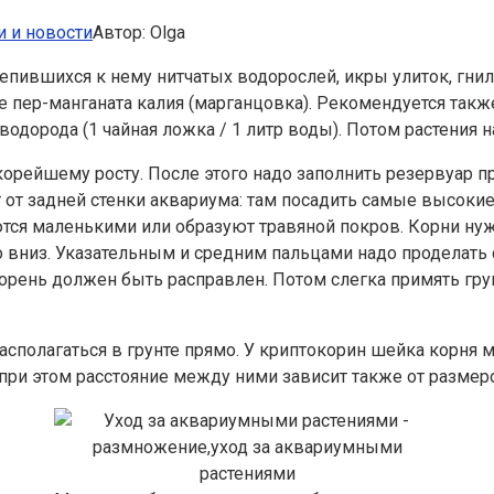
и и новости
Автор:
Olga
пившихся к нему нитчатых водорослей, икры улиток, гнилых
пер-манганата калия (марганцовка). Рекомендуется также 
одорода (1 чайная ложка / 1 литр воды). Потом растения н
корейшему росту. После этого надо заполнить резервуар 
т от задней стенки аквариума: там посадить самые высоки
ются маленькими или образуют травяной покров. Корни нуж
 вниз. Указательным и средним пальцами надо проделать 
 корень должен быть расправлен. Потом слегка примять гру
сполагаться в грунте прямо. У криптокорин шейка корня 
 при этом расстояние между ними зависит также от размер