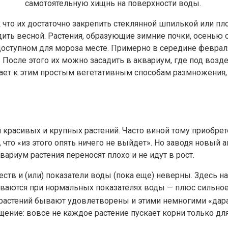
самотоятельную хищнь на поверхности воды.
 что их достаточно закрепить стеклянной шпилькой или пл
дить весной. Растения, образующие зимние почки, осенью 
ступном для мороза месте. Примерно в середине февраля 
 После этого их можно засадить в аквариум, где под воз
гает к этим простым вегетативным способам размножения,
красивых и крупных растений. Часто виной тому приобрет
что «из этого опять ничего не выйдет». Но заводя новый 
ариум растения переносят плохо и не идут в рост.
тв и (или) показатели воды (пока еще) неверны. Здесь над
азвиваются при нормальных показателях воды — плюс сильн
я растений бывают удовлетворены и этими немногими «дар
ение: вовсе не каждое растение пускает корни только для 