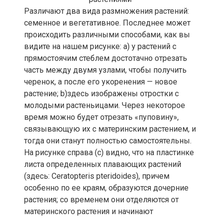
Различают два вида размножения растений:
семенное и вегетативное. Последнее может
происходить различными способами, как вы
видите на нашем рисунке: а) у растений с
прямостоячим стеблем достотачно отрезать
часть между двумя узлами, чтобы получить
черенок, а после его укоренения — новое
растение; b)здесь изображены отростки с
молодыми растеньицами. Через некоторое
время можно будет отрезать «пуповину»,
связывающую их с материнским растением, и
тогда они станут полностью самостоятельны.
На рисунке справа (с) видно, что на пластинке
листа определенных плавающих растений
(здесь: Ceratopteris pteridoides), причем
особенно по ее краям, образуются дочерние
растения; со временем они отделяются от
материнского растения и начинают