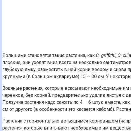
Большими становятся такие растения, как
С. griffithi, С. cil
плоские, они уходят вниз всего на несколько сантиметро
глубокую ямку, разместить в ней корни веером и снова
крупными (в большом аквариуме) 15 — 30 см. У некоторых
Водяные растения, которые всасывают необходимые им в
черенков, без корней, предварительно удалив листья с дв
Ползучие растения надо сажать по 4 — 6 штук вместе, ка
см от другого (в особенности это касается кабомб). Раст
Растения с горизонтально ветвящимся корневищем (напри
растения, которые впитывают необходимые им вещества и