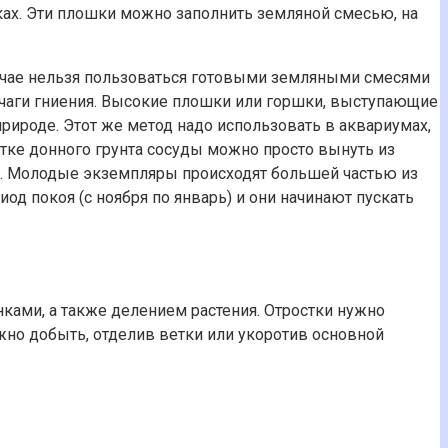
чках. Эти плошки можно заполнить земляной смесью, на
лучае нельзя пользоваться готовыми земляными смесями
 очаги гниения. Высокие плошки или горшки, выступающие
рироде. Этот же метод надо использовать в аквариумах,
стке донного грунта сосуды можно просто вынуть из
на. Молодые экземпляры происходят большей частью из
од покоя (с ноября по январь) и они начинают пускать
ками, а также делением растения. Отростки нужно
ожно добыть, отделив ветки или укоротив основной