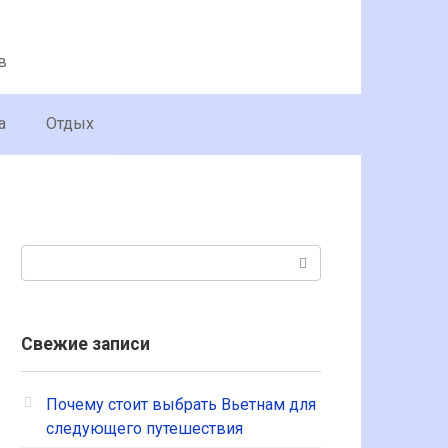
в
а
Отдых
Поиск:
Свежие записи
Почему стоит выбрать Вьетнам для
следующего путешествия