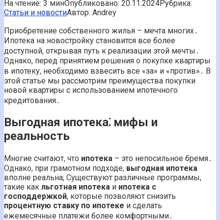
На чтение:
3 мин
Опубликовано:
20.11.2024
Рубрика:
Статьи и новости
Автор:
Andrey
Приобретение собственного жилья – мечта многих․
Ипотека на новостройку становится все более
доступной, открывая путь к реализации этой мечты․
Однако, перед принятием решения о покупке квартиры
в ипотеку, необходимо взвесить все «за» и «против»․ В
этой статье мы рассмотрим преимущества покупки
новой квартиры с использованием ипотечного
кредитования․
Выгодная ипотека⁚ мифы и
реальность
Многие считают, что
ипотека
– это непосильное бремя․
Однако, при грамотном подходе,
выгодная ипотека
вполне реальна; Существуют различные программы,
такие как
льготная ипотека
и
ипотека с
господдержкой
, которые позволяют снизить
процентную ставку по ипотеке
и сделать
ежемесячные платежи более комфортными․