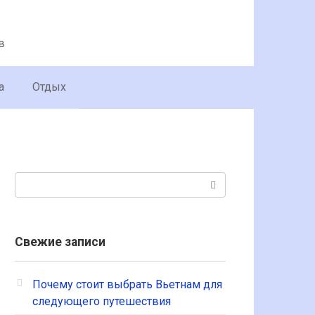
в
а
Отдых
Поиск:
Свежие записи
Почему стоит выбрать Вьетнам для
следующего путешествия