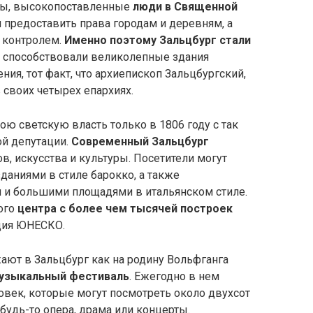
опы, высокопоставленные
люди в Священной
 предоставить права городам и деревням, а
х контролем.
Именно поэтому Зальцбург стали
у способствовали великолепные здания
ния, тот факт, что архиепископ Зальцбургский,
в своих четырех епархиях.
ою светскую власть только в 1806 году с так
й депутации.
Современный Зальцбург
в, искусства и культуры. Посетители могут
аниями в стиле барокко, а также
и большими площадями в итальянском стиле.
рого
центра с более чем тысячей построек
дия ЮНЕСКО.
ают в Зальцбург как на родину Вольфганга
узыкальный фестиваль
. Ежегодно в нем
овек, которые могут посмотреть около двухсот
будь-то опера, драма или концерты.