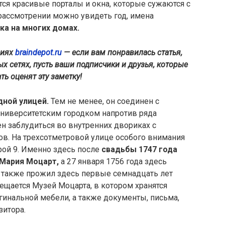
я красивые порталы и окна, которые сужаются с
ассмотрении можно увидеть год, имена
ка на многих домах.
виях
braindepot.ru
— если вам понравилась статья,
х сетях, пусть ваши подписчики и друзья, которые
ь оценят эту заметку!
дной улицей.
Тем не менее, он соединен с
университетским городком напротив ряда
н заблудиться во внутренних двориках с
ов. На трехсотметровой улице особого внимания
рой 9. Именно здесь после
свадьбы 1747 года
 Мария Моцарт,
а 27 января 1756 года здесь
н также прожил здесь первые семнадцать лет
мещается Музей Моцарта, в котором хранятся
инальной мебели, а также документы, письма,
зитора.