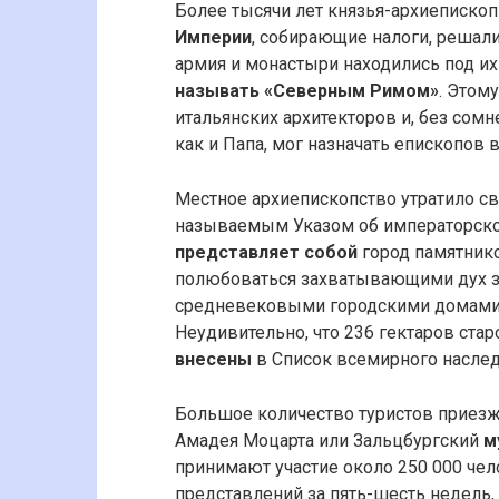
Более тысячи лет князья-архиеписк
Империи
, собирающие налоги, решали
армия и монастыри находились под и
называть «Северным Римом»
. Этом
итальянских архитекторов и, без сомне
как и Папа, мог назначать епископов 
Местное архиепископство утратило св
называемым Указом об императорско
представляет собой
город памятнико
полюбоваться захватывающими дух зд
средневековыми городскими домами 
Неудивительно, что 236 гектаров ста
внесены
в Список всемирного насле
Большое количество туристов приезж
Амадея Моцарта или Зальцбургский
м
принимают участие около 250 000 чел
представлений за пять-шесть недель, 