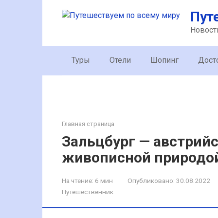
Перейти
Пут
к
контенту
Новост
Туры
Отели
Шопинг
Дост
Главная страница
Зальцбург — австрий
живописной природо
На чтение:
6 мин
Опубликовано:
30.08.2022
Путешественник