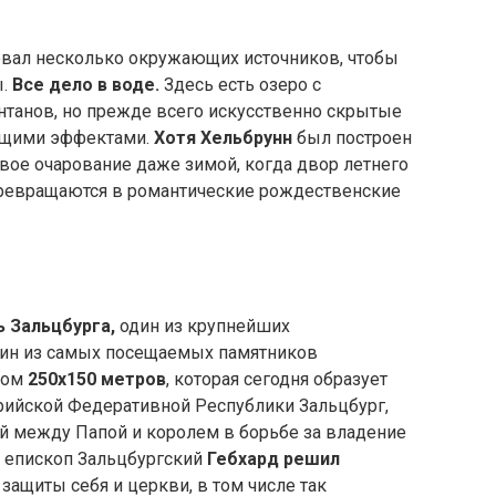
овал несколько окружающих источников, чтобы
ы.
Все дело в воде.
Здесь есть озеро с
нтанов, но прежде всего искусственно скрытые
ющими эффектами.
Хотя Хельбрунн
был построен
свое очарование даже зимой, когда двор летнего
превращаются в романтические рождественские
ь Зальцбурга,
один из крупнейших
дин из самых посещаемых памятников
ером
250х150 метров
, которая сегодня образует
ийской Федеративной Республики Зальцбург,
ий между Папой и королем в борьбе за владение
 епископ Зальцбургский
Гебхард решил
защиты себя и церкви, в том числе так