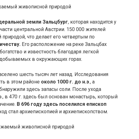
ужаемый живописной природой
деральной земли Зальцбург
, которая находится у
части центральной Австрии. 150 000 жителей
 природой, что делает его четвертым по
ичеству.
Его расположение на реке Зальцбах
огатство и известность благодаря легкой
, добываемых в окружающих горах.
селено шесть тысяч лет назад. Исследования
ть в этом районе
около 1000 г. до н.э
., а
обнаружили здесь запасы соли. После ухода
э., в 470 г. здесь был основан монастырь, который
ачение.
В 696 году здесь поселился епископ
ход стал архиепископией и архиепископством.