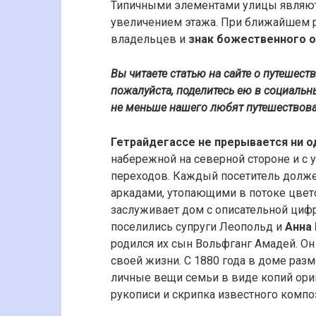
Типичными элементами улицы являютс
увеличением этажа. При ближайшем р
владельцев и
знак божественного о
Вы читаете статью на сайте о путешест
пожалуйста, поделитесь ею в социальны
не меньше нашего любят путешествоват
Гетрайдегассе не прерывается ни о
набережной на северной стороне и с 
переходов. Каждый посетитель долже
аркадами, утопающими в потоке цвет
заслуживает дом с описательной циф
поселились супруги Леопольд и
Анна
родился их сын Вольфганг Амадей. О
своей жизни. С 1880 года в доме раз
личные вещи семьи в виде копий ориг
рукописи и скрипка известного компо