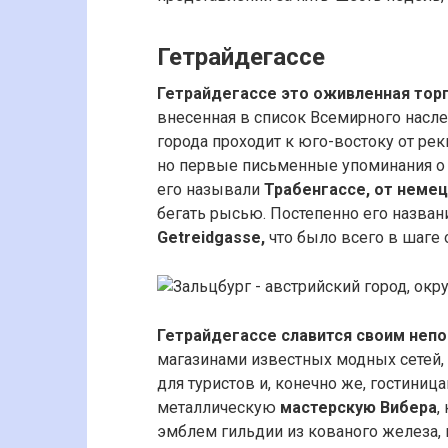
Гетрайдегассе
Гетрайдегассе это оживленная торг
внесенная в список Всемирного насле
города проходит к юго-востоку от ре
но первые письменные упоминания о н
его называли
Трабенгассе, от немец
бегать рысью. Постепенно его названи
Getreidgasse,
что было всего в шаге 
Гетрайдегассе славится своим не
магазинами известных модных сетей,
для туристов и, конечно же, гостиниц
металлическую
мастерскую Вибера
,
эмблем гильдии из кованого железа