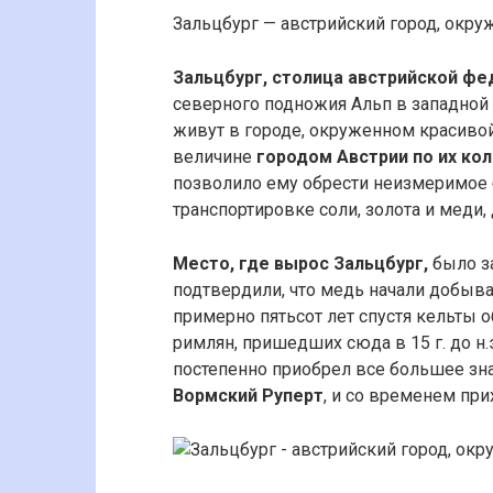
Зальцбург — австрийский город, окр
Зальцбург, столица австрийской фе
северного подножия Альп в западной 
живут в городе, окруженном красивой
величине
городом Австрии по их кол
позволило ему обрести неизмеримое б
транспортировке соли, золота и меди
Место, где вырос Зальцбург,
было за
подтвердили, что медь начали добыва
примерно пятьсот лет спустя кельты 
римлян, пришедших сюда в 15 г. до н.
постепенно приобрел все большее зн
Вормский Руперт
, и со временем при