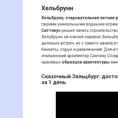
Хельбрунн
Хельбрунн, очаровательная летняя 
своими уникальными водными играми.
Ситтикус
решил начать строительств
Хельбрунн на южной окраине Зальцбу
деловых встреч, но с самого начала 
банкеты, отдых и развлечения. Для е
итальянский архитектор Сантино Солар
красивых
образцов архитектуры
ман
Сказочный Зальцбург: дост
за 1 день