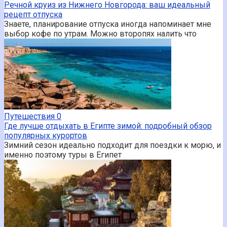
Речной круиз из Нижнего Новгорода: ваш идеальный
рецепт отпуска
Знаете, планирование отпуска иногда напоминает мне
выбор кофе по утрам. Можно второпях налить что
Путешествия
0
Где лучше отдыхать в Египте зимой: подробный обзор
популярных курортов
Зимний сезон идеально подходит для поездки к морю, и
именно поэтому туры в Египет