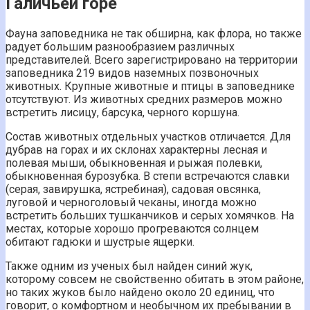
Галичьей горе
Фауна заповедника не так обширна, как флора, но также
радует большим разнообразием различных
представителей. Всего зарегистрировано на территории
заповедника 219 видов наземных позвоночных
животных. Крупные животные и птицы в заповеднике
отсутствуют. Из животных средних размеров можно
встретить лисицу, барсука, черного коршуна.
Состав животных отдельных участков отличается. Для
дубрав на горах и их склонах характерны лесная и
полевая мыши, обыкновенная и рыжая полевки,
обыкновенная бурозубка. В степи встречаются славки
(серая, завирушка, ястребиная), садовая овсянка,
луговой и черноголовый чеканы, иногда можно
встретить больших тушканчиков и серых хомячков. На
местах, которые хорошо прогреваются солнцем
обитают гадюки и шустрые ящерки.
Также одним из ученых был найден синий жук,
которому совсем не свойственно обитать в этом районе,
но таких жуков было найдено около 20 единиц, что
говорит, о комфортном и необычном их пребывании в