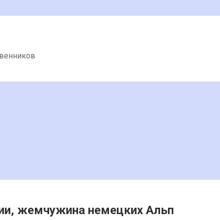
твенников
ии, жемчужина немецких Альп