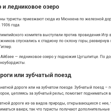
 и ледниковое озеро
ны туристы приезжают сюда из Мюнхена по железной доро
1936 года.
Олимпийского комитета выступали против проведения Игр 
жников спускались к стадиону по склону горы, развернув
итлер.
 Айбзее — ледниковое озеро у подножия Цугшпитце. По до
сноубордисты.
роги или зубчатый поезд
натной дороге или на зубчатом поезде. Зубчатый поезд – 
рое, цепляясь за зубчатый рельс, помогает подниматься в
ной дороге из-за видов природы, открывающихся с нее, та
маться вверх, так что туристы получают дополнительные в