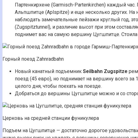
Партенкирхене (Garmisch-Partenkirchen) каждый час. П
Альпшпитце (Aplspitze) и еще несколько других. Н
наблюдать замечательные пейзажи круглый год, это
(Zugspitztunnel), и различие высот при этом соста
поднимет вас на самую вершину Цугшпитце. Стоила 
Горный поезд Zahnradbahn
Новый канатный подъемник
Seilbahn Zugspitze
ремо
поезд (45 евро), но поднимает на вершину всего за 10
целого дня, чтобы поехать на поезде.
Добраться до вершины Цугшпитце можно и со сторон
Церковь на средней станции фуникулера
Подъем на Цугшпитце — достаточно дорогое удовольстви
иначе высок риск не увидеть с вершины совершенно ниче