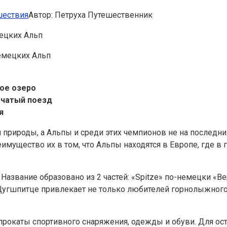
шествия
Автор:
Петруха Путешественник
ецких Альп
ое озеро
бчатый поезд
я
природы, а Альпы и среди этих чемпионов не на последни
еимущество их в том, что Альпы находятся в Европе, где
Название образовано из 2 частей: «Spitze» по-немецки «Ве
. Цугшпитце привлекает не только любителей горнолыжного 
прокаты спортивного снаряжения, одежды и обуви. Для о