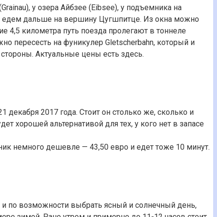
rainau), у озера Айбзее (Eibsee), у подъемника на
ми едем дальше на вершину Цугшпитце. Из окна можно
е 4,5 километра путь поезда пролегают в тоннеле
жно пересесть на фуникулер Gletscherbahn, который и
 стороны. Актуальные цены есть здесь.
 декабря 2017 года. Стоит он столько же, сколько и
удет хорошей альтернативой для тех, у кого нет в запасе
ик немного дешевле — 43,50 евро и едет тоже 10 минут.
 и по возможности выбрать ясный и солнечный день,
ре зимой. Рано утром и примерно до 11-12 часов стоит