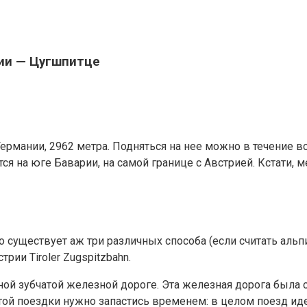
нии — Цугшпитце
ермании, 2962 метра. Подняться на нее можно в течение вс
ся на юге Баварии, на самой границе с Австрией. Кстати
о существует аж три различных способа (если считать альп
рии Tiroler Zugspitzbahn.
ой зубчатой железной дороге. Эта железная дорога была о
ой поездки нужно запастись временем: в целом поезд идет