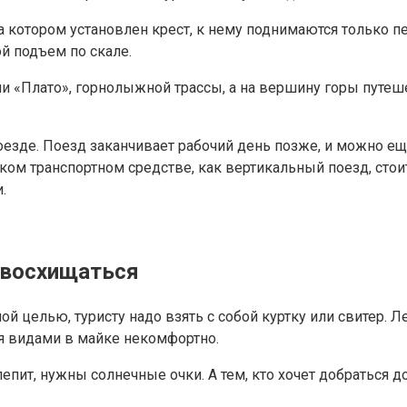
на котором установлен крест, к нему поднимаются только 
ой подъем по скале.
ии «Плато», горнолыжной трассы, а на вершину горы путе
оезде. Поезд заканчивает рабочий день позже, и можно еще
таком транспортном средстве, как вертикальный поезд, сто
.
и восхищаться
ой целью, туристу надо взять с собой куртку или свитер
ся видами в майке некомфортно.
епит, нужны солнечные очки. А тем, кто хочет добраться д