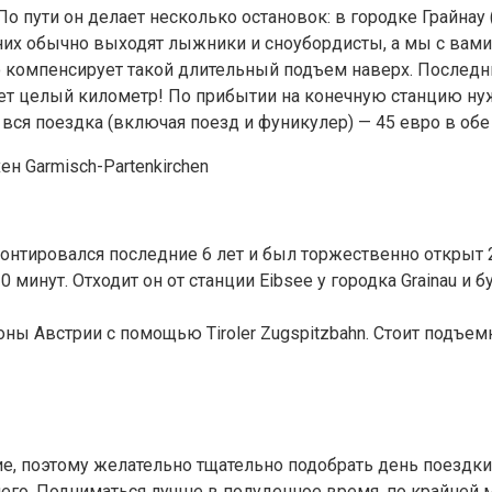
о пути он делает несколько остановок: в городке Грайнау (G
а них обычно выходят лыжники и сноубордисты, а мы с ва
 компенсирует такой длительный подъем наверх. Последни
вляет целый километр! По прибытии на конечную станцию ну
вся поездка (включая поезд и фуникулер) — 45 евро в обе
нтировался последние 6 лет и был торжественно открыт 21
 минут. Отходит он от станции Eibsee у городка Grainau и б
ы Австрии с помощью Tiroler Zugspitzbahn. Стоит подъемн
е, поэтому желательно тщательно подобрать день поездки
го. Подниматься лучше в полуденное время, по крайней ме