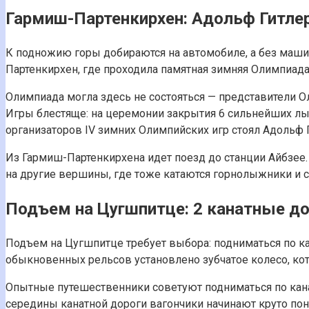
Гармиш-Партенкирхен: Адольф Гитлер
К подножию горы добираются на автомобиле, а без маши
Партенкирхен, где проходила памятная зимняя Олимпиада 
Олимпиада могла здесь не состояться — представители 
Игры блестяще: на церемонии закрытия 6 сильнейших лы
организаторов IV зимних Олимпийских игр стоял Адольф Г
Из Гармиш-Партенкирхена идет поезд до станции Айбзее.
на другие вершины, где тоже катаются горнолыжники и 
Подъем на Цугшпитце: 2 канатные до
Подъем на Цугшпитце требует выбора: подниматься по ка
обыкновенных рельсов установлено зубчатое колесо, кото
Опытные путешественники советуют подниматься по канат
середины канатной дороги вагончики начинают круто пони