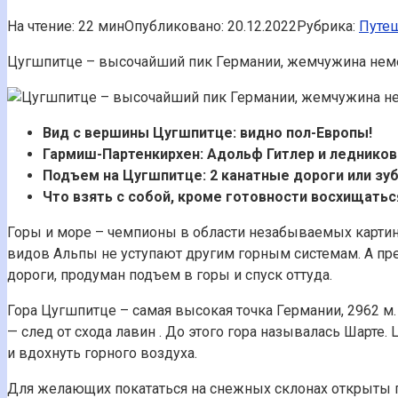
На чтение:
22 мин
Опубликовано:
20.12.2022
Рубрика:
Путе
Цугшпитце – высочайший пик Германии, жемчужина нем
Вид с вершины Цугшпитце: видно пол-Европы!
Гармиш-Партенкирхен: Адольф Гитлер и ледников
Подъем на Цугшпитце: 2 канатные дороги или зу
Что взять с собой, кроме готовности восхищатьс
Горы и море – чемпионы в области незабываемых картин 
видов Альпы не уступают другим горным системам. А пр
дороги, продуман подъем в горы и спуск оттуда.
Гора Цугшпитце – самая высокая точка Германии, 2962 м. 
— след от схода лавин . До этого гора называлась Шарте
и вдохнуть горного воздуха.
Для желающих покататься на снежных склонах открыты 