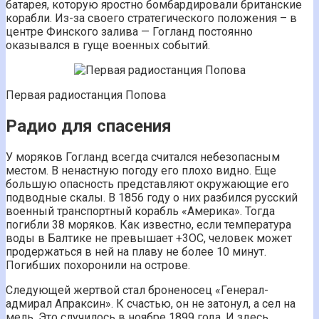
батарея, которую яростно бомбардировали британские
корабли. Из-за своего стратегического положения – в
центре Финского залива — Гогланд постоянно
оказывался в гуще военных событий.
Первая радиостанция Попова
Радио для спасения
У моряков Гогланд всегда считался небезопасным
местом. В ненастную погоду его плохо видно. Еще
большую опасность представляют окружающие его
подводные скалы. В 1856 году о них разбился русский
военный транспортный корабль «Америка». Тогда
погибли 38 моряков. Как известно, если температура
воды в Балтике не превышает +3ОС, человек может
продержаться в ней на плаву не более 10 минут.
Погибших похоронили на острове.
Следующей жертвой стал броненосец «Генерал-
адмирал Апраксин». К счастью, он не затонул, а сел на
мель. Это случилось в ноябре 1899 года. И здесь