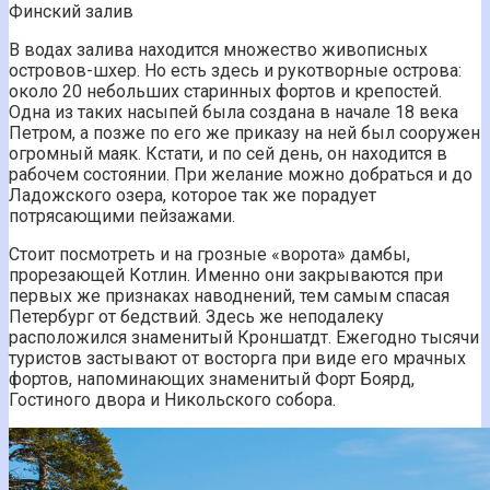
Финский залив
В водах залива находится множество живописных
островов-шхер. Но есть здесь и рукотворные острова:
около 20 небольших старинных фортов и крепостей.
Одна из таких насыпей была создана в начале 18 века
Петром, а позже по его же приказу на ней был сооружен
огромный маяк. Кстати, и по сей день, он находится в
рабочем состоянии. При желание можно добраться и до
Ладожского озера, которое так же порадует
потрясающими пейзажами.
Стоит посмотреть и на грозные «ворота» дамбы,
прорезающей Котлин. Именно они закрываются при
первых же признаках наводнений, тем самым спасая
Петербург от бедствий. Здесь же неподалеку
расположился знаменитый Кроншатдт. Ежегодно тысячи
туристов застывают от восторга при виде его мрачных
фортов, напоминающих знаменитый Форт Боярд,
Гостиного двора и Никольского собора.