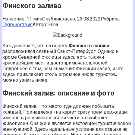
Финского залива
На чтение:
11 мин
Опубликовано:
23.08.2022
Рубрика:
Путешествия
Автор:
Elina
Каждый знает, что на берегу
Финского залива
расположился славный Санкт-Петербург. Однако и
кроме Северной столицы здесь есть тысячи
красивейших мест и достопримечательностей.
Подробнее о том, чем знаменит Финский залив, и что
здесь привлекает столь огромное число туристов,
можно узнать ниже.
Финский залив: описание и фото
Финский залив – то место, где должен побывать
каждый. Принадлежа «на карте» сразу трем державам,
именно в российской своей части он наиболее
живописен. Она же и является настоящей туристической
жемчужиной. Здесь идеальные условия для отдыха на
природе. К тому же на берегу Невской губы (восток