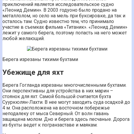
приключений является исследовательское судно
«Леонид Демин». В 2003 годуоно было продано на
металлолом, но село на мель при буксировке, да так и
осталось там. Судно известно тем, что принимало
участие в съемках фильма «Титаник». «Леонид Демин»
лежит у самого берега, поэтому попасть на него может
любой желающий.
Берега изрезаны тихими бухтами
Убежище для яхт
Берега Гогланда изрезаны многочисленными бухтами.
Они перспективны для устройства в них марин –
стоянок для яхт. Самой большой считается бухта
Сууркюлян-Лахти. В нее могут заходить суда осадкой до
4 м. Она расположена на восточном побережье
неподалеку от мыса Северный. От волн гавань
защищена молом. Дно и берега здесь песчаные. Дорога
из бухты ведет к погранзаставе и маякам.