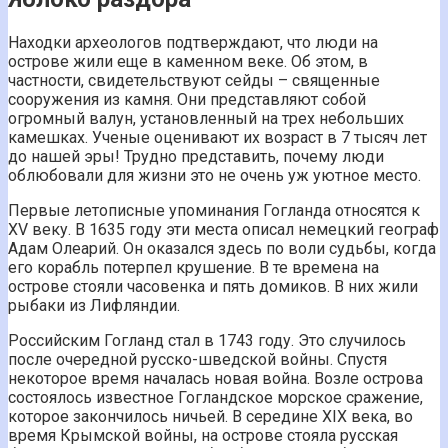
Находки археологов подтверждают, что люди на
острове жили еще в каменном веке. Об этом, в
частности, свидетельствуют сейды – священные
сооружения из камня. Они представляют собой
огромный валун, установленный на трех небольших
камешках. Ученые оценивают их возраст в 7 тысяч лет
до нашей эры! Трудно представить, почему люди
облюбовали для жизни это не очень уж уютное место.
Первые летописные упоминания Гогланда относятся к
XV веку. В 1635 году эти места описал немецкий географ
Адам Олеарий. Он оказался здесь по воли судьбы, когда
его корабль потерпел крушение. В те времена на
острове стояли часовенка и пять домиков. В них жили
рыбаки из Лифляндии.
Российским Гогланд стал в 1743 году. Это случилось
после очередной русско-шведской войны. Спустя
некоторое время началась новая война. Возле острова
состоялось известное Гогландское морское сражение,
которое закончилось ничьей. В середине XIX века, во
время Крымской войны, на острове стояла русская