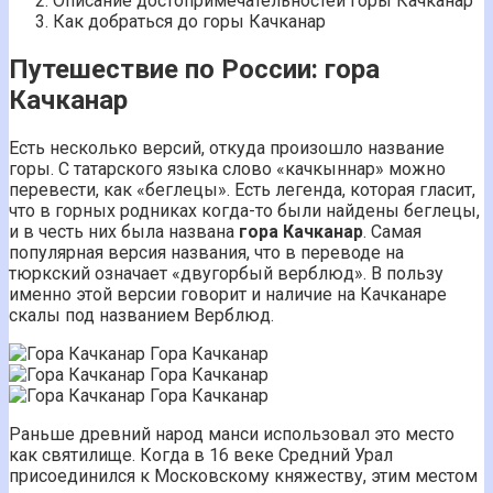
Описание достопримечательностей горы Качканар
Как добраться до горы Качканар
Путешествие по России: гора
Качканар
Есть несколько версий, откуда произошло название
горы. С татарского языка слово «качкыннар» можно
перевести, как «беглецы». Есть легенда, которая гласит,
что в горных родниках когда-то были найдены беглецы,
и в честь них была названа
гора Качканар
. Самая
популярная версия названия, что в переводе на
тюркский означает «двугорбый верблюд». В пользу
именно этой версии говорит и наличие на Качканаре
скалы под названием Верблюд.
Гора Качканар
Гора Качканар
Гора Качканар
Раньше древний народ манси использовал это место
как святилище. Когда в 16 веке Средний Урал
присоединился к Московскому княжеству, этим местом