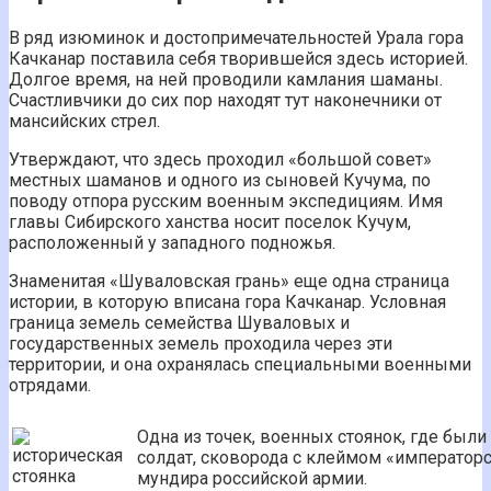
В ряд изюминок и достопримечательностей Урала гора
Качканар поставила себя творившейся здесь историей.
Долгое время, на ней проводили камлания шаманы.
Счастливчики до сих пор находят тут наконечники от
мансийских стрел.
Утверждают, что здесь проходил «большой совет»
местных шаманов и одного из сыновей Кучума, по
поводу отпора русским военным экспедициям. Имя
главы Сибирского ханства носит поселок Кучум,
расположенный у западного подножья.
Знаменитая «Шуваловская грань» еще одна страница
истории, в которую вписана гора Качканар. Условная
граница земель семейства Шуваловых и
государственных земель проходила через эти
территории, и она охранялась специальными военными
отрядами.
Одна из точек, военных стоянок, где бы
солдат, сковорода с клеймом «императорс
мундира российской армии.