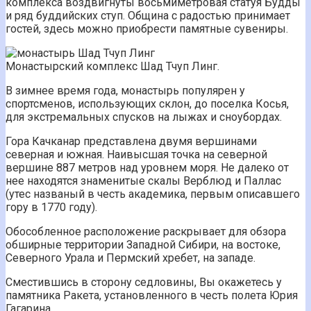
комплекса воздвигнуты восьмиметровая статуя Будды
и ряд буддийских ступ. Община с радостью принимает
гостей, здесь можно приобрести памятные сувениры.
Монастырский комплекс Шад Тчуп Линг.
В зимнее время года, монастырь популярен у
спортсменов, использующих склон, до поселка Косья,
для экстремальных спусков на лыжах и сноубордах.
Гора Качканар представлена двумя вершинами
северная и южная. Наивысшая точка на северной
вершине 887 метров над уровнем моря. Не далеко от
нее находятся знаменитые скалы Верблюд и Паллас
(утес названый в честь академика, первым описавшего
гору в 1770 году).
Обособленное расположение раскрывает для обзора
обширные территории Западной Сибири, на востоке,
Северного Урала и Пермский хребет, на западе.
Сместившись в сторону седловины, Вы окажетесь у
памятника Ракета, установленного в честь полета Юрия
Гагарина.