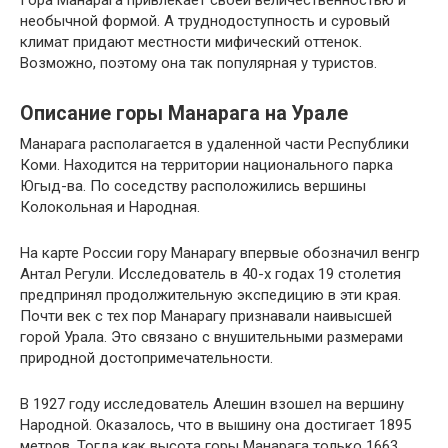
Гора Манарага привлекает своей величественностью и
необычной формой. А труднодоступность и суровый
климат придают местности мифический оттенок.
Возможно, поэтому она так популярная у туристов.
Описание горы Манарага на Урале
Манарага располагается в удаленной части Республики
Коми. Находится на территории национального парка
Югыд-ва. По соседству расположились вершины
Колокольная и Народная.
На карте России гору Манарагу впервые обозначил венгр
Антал Регули. Исследователь в 40-х годах 19 столетия
предпринял продолжительную экспедицию в эти края.
Почти век с тех пор Манарагу признавали наивысшей
горой Урала. Это связано с внушительными размерами
природной достопримечательности.
В 1927 году исследователь Алешин взошел на вершину
Народной. Оказалось, что в вышину она достигает 1895
метров. Тогда как высота горы Манарага только 1663