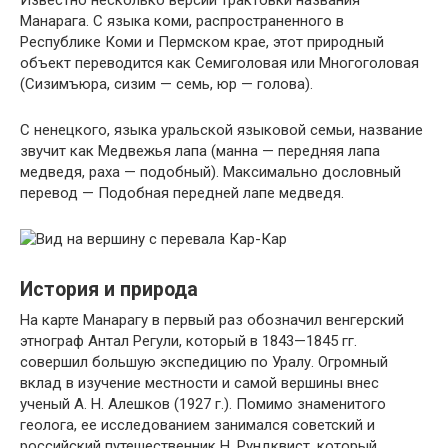
Известно несколько версий трактовки названия
Манарага. С языка коми, распространенного в
Республике Коми и Пермском крае, этот природный
объект переводится как Семиголовая или Многоголовая
(Сизимъюра, сизим — семь, юр — голова).
С ненецкого, языка уральской языковой семьи, название
звучит как Медвежья лапа (манна — передняя лапа
медведя, раха — подобный). Максимально дословный
перевод — Подобная передней лапе медведя.
История и природа
На карте Манарагу в первый раз обозначил венгерский
этнограф Антал Регули, который в 1843—1845 гг.
совершил большую экспедицию по Уралу. Огромный
вклад в изучение местности и самой вершины внес
ученый А. Н. Алешков (1927 г.). Помимо знаменитого
геолога, ее исследованием занимался советский и
российский путешественник Н. Рундквист, который