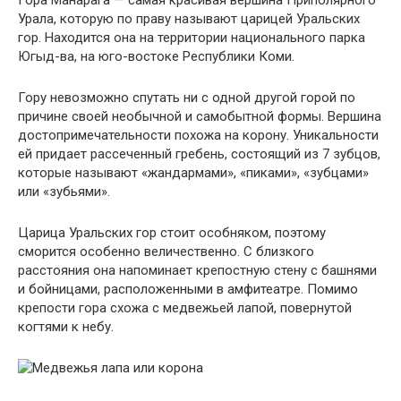
Гора Манарага — самая красивая вершина Приполярного
Урала, которую по праву называют царицей Уральских
гор. Находится она на территории национального парка
Югыд-ва, на юго-востоке Республики Коми.
Гору невозможно спутать ни с одной другой горой по
причине своей необычной и самобытной формы. Вершина
достопримечательности похожа на корону. Уникальности
ей придает рассеченный гребень, состоящий из 7 зубцов,
которые называют «жандармами», «пиками», «зубцами»
или «зубьями».
Царица Уральских гор стоит особняком, поэтому
сморится особенно величественно. С близкого
расстояния она напоминает крепостную стену с башнями
и бойницами, расположенными в амфитеатре. Помимо
крепости гора схожа с медвежьей лапой, повернутой
когтями к небу.