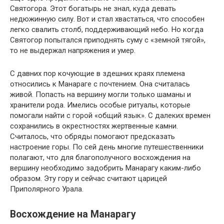
Святогора. Этот богатырь не знал, куда девать
недюжинную силу. Вот и стал хвастаться, что способен
легко свалить столб, поддерживающий небо. Но когда
Святогор попытался приподнять суму с «земной тягой»,
то не выдержал напряжения и умер.
С давних пор кочующие в здешних краях племена
относились к Манараге с почтением. Она считалась
живой. Попасть на вершину могли только шаманы и
хранители рода. Имелись особые ритуалы, которые
помогали найти с горой «общий язык». С далеких времен
сохранились в окрестностях жертвенные камни.
Считалось, что обряды помогают предсказать
настроение горы. По сей день многие путешественники
полагают, что для благополучного восхождения на
вершину необходимо задобрить Манарагу каким-либо
образом. Эту гору и сейчас считают царицей
Приполярного Урала.
Восхождение на Манарагу