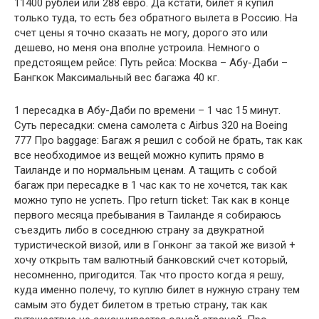
11400 рублей или 288 евро. Да кстати, билет я купил
только туда, то есть без обратного вылета в Россию. На
счет цены я точно сказать не могу, дорого это или
дешево, но меня она вполне устроила. Немного о
предстоящем рейсе: Путь рейса: Москва – Абу-Даби –
Бангкок Максимальный вес багажа 40 кг.
1 пересадка в Абу-Даби по времени – 1 час 15 минут.
Суть пересадки: смена самолета с Airbus 320 на Boeing
777 Про baggage: Багаж я решил с собой не брать, так как
все необходимое из вещей можно купить прямо в
Таиланде и по нормальным ценам. А тащить с собой
багаж при пересадке в 1 час как то не хочется, так как
можно тупо не успеть. Про return ticket: Так как в конце
первого месяца пребывания в Таиланде я собираюсь
съездить либо в соседнюю страну за двукратной
туристической визой, или в Гонконг за такой же визой +
хочу открыть там валютный банковский счет который,
несомненно, пригодится. Так что просто когда я решу,
куда именно полечу, то куплю билет в нужную страну тем
самым это будет билетом в третью страну, так как