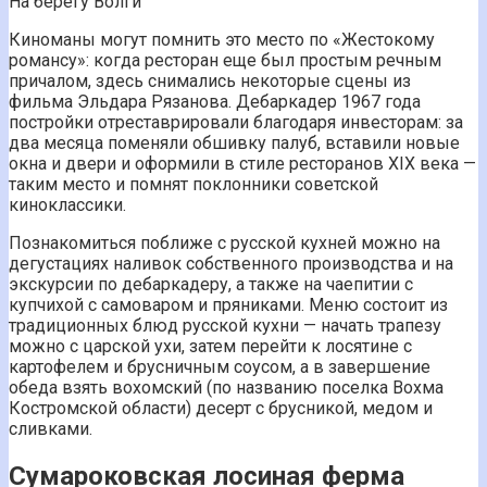
На берегу Волги
Киноманы могут помнить это место по «Жестокому
романсу»: когда ресторан еще был простым речным
причалом, здесь снимались некоторые сцены из
фильма Эльдара Рязанова. Дебаркадер 1967 года
постройки отреставрировали благодаря инвесторам: за
два месяца поменяли обшивку палуб, вставили новые
окна и двери и оформили в стиле ресторанов XIX века —
таким место и помнят поклонники советской
киноклассики.
Познакомиться поближе с русской кухней можно на
дегустациях наливок собственного производства и на
экскурсии по дебаркадеру, а также на чаепитии с
купчихой с самоваром и пряниками. Меню состоит из
традиционных блюд русской кухни — начать трапезу
можно с царской ухи, затем перейти к лосятине с
картофелем и брусничным соусом, а в завершение
обеда взять вохомский (по названию поселка Вохма
Костромской области) десерт с брусникой, медом и
сливками.
Сумароковская лосиная ферма