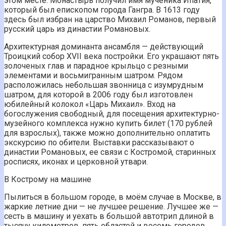
этом месте. Монастырь получил имя мученика Ипатия,
который был епископом города Гангра. В 1613 году
здесь был избран на царство Михаил Романов, первый
русский царь из династии Романовых.
Архитектурная доминанта ансамбля — действующий
Троицкий собор XVII века постройки. Его украшают пять
золоченых глав и парадное крыльцо с резными
элементами и восьмигранным шатром. Рядом
расположилась небольшая звонница с изумрудным
шатром, для которой в 2006 году был изготовлен
юбилейный колокол «Царь Михаил». Вход на
богослужения свободный, для посещения архитектурно-
музейного комплекса нужно купить билет (170 рублей
для взрослых), также можно дополнительно оплатить
экскурсию по обители. Выставки рассказывают о
династии Романовых, ее связи с Костромой, старинных
росписях, иконах и церковной утвари.
В Кострому на машине
Пылиться в большом городе, в моём случае в Москве, в
жаркие летние дни — не лучшее решение. Лучшее же —
сесть в машину и уехать в большой автотрип длиной в
тысячу километров, пять областей и восемь городов.