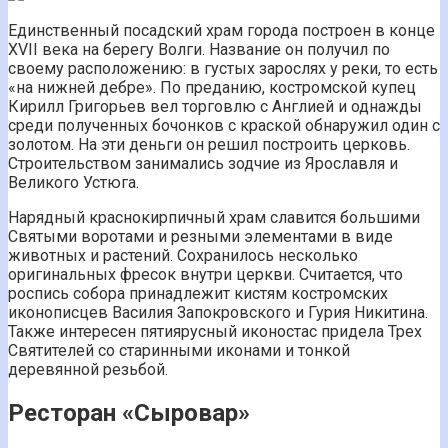
Единственный посадский храм города построен в конце
XVII века на берегу Волги. Название он получил по
своему расположению: в густых зарослях у реки, то есть
«на нижней дебре». По преданию, костромской купец
Кирилл Григорьев вел торговлю с Англией и однажды
среди полученных бочонков с краской обнаружил один с
золотом. На эти деньги он решил построить церковь.
Строительством занимались зодчие из Ярославля и
Великого Устюга.
Нарядный краснокирпичный храм славится большими
Святыми воротами и резными элементами в виде
животных и растений. Сохранилось несколько
оригинальных фресок внутри церкви. Считается, что
роспись собора принадлежит кистям костромских
иконописцев Василия Запокровского и Гурия Никитина.
Также интересен пятиярусный иконостас придела Трех
Святителей со старинными иконами и тонкой
деревянной резьбой.
Ресторан «Сыровар»