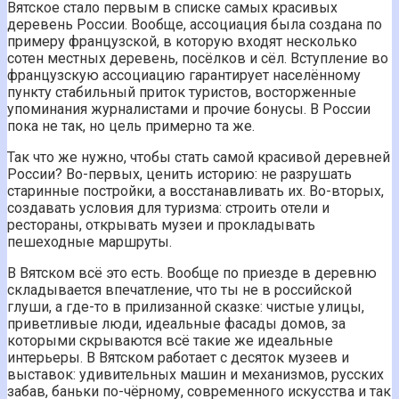
Вятское стало первым в списке самых красивых
деревень России. Вообще, ассоциация была создана по
примеру французской, в которую входят несколько
сотен местных деревень, посёлков и сёл. Вступление во
французскую ассоциацию гарантирует населённому
пункту стабильный приток туристов, восторженные
упоминания журналистами и прочие бонусы. В России
пока не так, но цель примерно та же.
Так что же нужно, чтобы стать самой красивой деревней
России? Во-первых, ценить историю: не разрушать
старинные постройки, а восстанавливать их. Во-вторых,
создавать условия для туризма: строить отели и
рестораны, открывать музеи и прокладывать
пешеходные маршруты.
В Вятском всё это есть. Вообще по приезде в деревню
складывается впечатление, что ты не в российской
глуши, а где-то в прилизанной сказке: чистые улицы,
приветливые люди, идеальные фасады домов, за
которыми скрываются всё такие же идеальные
интерьеры. В Вятском работает с десяток музеев и
выставок: удивительных машин и механизмов, русских
забав, баньки по-чёрному, современного искусства и так