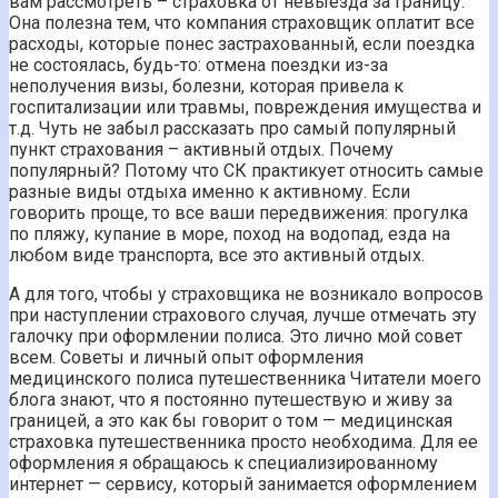
вам рассмотреть – страховка от невыезда за границу.
Она полезна тем, что компания страховщик оплатит все
расходы, которые понес застрахованный, если поездка
не состоялась, будь-то: отмена поездки из-за
неполучения визы, болезни, которая привела к
госпитализации или травмы, повреждения имущества и
т.д. Чуть не забыл рассказать про самый популярный
пункт страхования – активный отдых. Почему
популярный? Потому что СК практикует относить самые
разные виды отдыха именно к активному. Если
говорить проще, то все ваши передвижения: прогулка
по пляжу, купание в море, поход на водопад, езда на
любом виде транспорта, все это активный отдых.
А для того, чтобы у страховщика не возникало вопросов
при наступлении страхового случая, лучше отмечать эту
галочку при оформлении полиса. Это лично мой совет
всем. Советы и личный опыт оформления
медицинского полиса путешественника Читатели моего
блога знают, что я постоянно путешествую и живу за
границей, а это как бы говорит о том — медицинская
страховка путешественника просто необходима. Для ее
оформления я обращаюсь к специализированному
интернет — сервису, который занимается оформлением