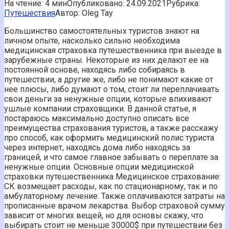
На чтение:
4 мин
Опубликовано:
24.09.2021
Рубрика:
Путешествия
Автор:
Oleg Tay
Большинство самостоятельных туристов знают на
личном опыте, насколько сильно необходима
медицинская страховка путешественника при выезде в
зарубежные страны. Некоторые из них делают ее на
постоянной основе, находясь либо собираясь в
путешествии, а другие же, либо не понимают какие от
нее плюсы, либо думают о том, стоит ли переплачивать
свои деньги за ненужные опции, которые впихивают
ушлые компании страховщики. В данной статье, я
постараюсь максимально доступно описать все
преимущества страхования туристов, а также расскажу
про способ, как оформить медицинский полис туриста
через интернет, находясь дома либо находясь за
границей, и что самое главное забывать о переплате за
ненужные опции. Основные опции медицинской
страховки путешественника Медицинское страхование:
СК возмещает расходы, как по стационарному, так и по
амбулаторному лечение. Также оплачиваются затраты на
прописанные врачом лекарства. Выбор страховой сумму
зависит от многих вещей, но для основы скажу, что
выбирать стоит не меньше 30000$ при путешествии без