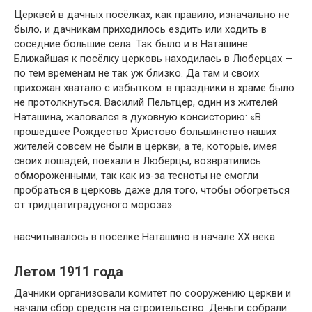
Церквей в дачных посёлках, как правило, изначально не
было, и дачникам приходилось ездить или ходить в
соседние большие сёла. Так было и в Наташине.
Ближайшая к посёлку церковь находилась в Люберцах —
по тем временам не так уж близко. Да там и своих
прихожан хватало с избытком: в праздники в храме было
не протолкнуться. Василий Пельтцер, один из жителей
Наташина, жаловался в духовную консисторию: «В
прошедшее Рождество Христово большинство наших
жителей совсем не были в церкви, а те, которые, имея
своих лошадей, поехали в Люберцы, возвратились
обмороженными, так как из‑за тесноты не смогли
пробраться в церковь даже для того, чтобы обогреться
от тридцатиградусного мороза».
насчитывалось в посёлке Наташино в начале XX века
Летом 1911 года
Дачники организовали комитет по сооружению церкви и
начали сбор средств на строительство. Деньги собрали