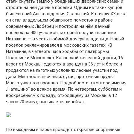
стали скупать землю у обедневших дворянских семей и
строить на ней дачные посёлки. Одним из таких купцов
был Евгений Александрович Скальский. К началу XX века
он стал владельцем обширного поместья в районе
современных Люберец и построил на нём дачный
посёлок на 400 участков, который получил название
Наташино — в честь любимой дочери владельца. Новый
посёлок рекламировался в московских газетах: «В
Наташине, в четверть часа ходьбы от платформы
Подосинки Московско-Казанской железной дороги, 16
вёрст от Москвы, сдаются в аренду на 36 лет и более и
продаются на льготных условиях лесные участки под
дачи. Местность песчаная, сухая, проточные пруды.
Много участков продано. Подробности в конторе имения
„Наташино“ во всякое время. По четвергам, субботам и
воскресеньям к поезду, отходящему из Москвы в 12
часов 20 минут, высылается линейка».
По выходным в парке проводят открытые спортивные