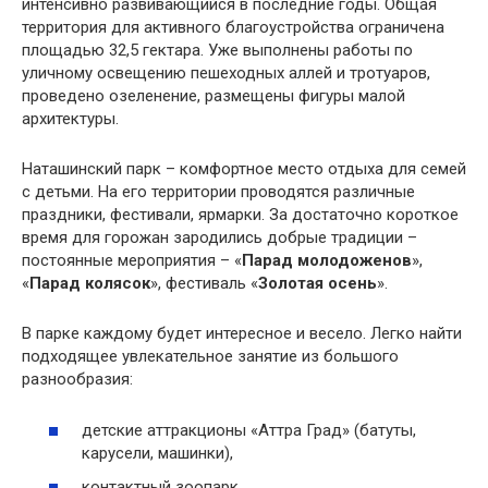
интенсивно развивающийся в последние годы. Общая
территория для активного благоустройства ограничена
площадью 32,5 гектара. Уже выполнены работы по
уличному освещению пешеходных аллей и тротуаров,
проведено озеленение, размещены фигуры малой
архитектуры.
Наташинский парк – комфортное место отдыха для семей
с детьми. На его территории проводятся различные
праздники, фестивали, ярмарки. За достаточно короткое
время для горожан зародились добрые традиции –
постоянные мероприятия – «
Парад молодоженов
»,
«
Парад колясок
», фестиваль «
Золотая осень
».
В парке каждому будет интересное и весело. Легко найти
подходящее увлекательное занятие из большого
разнообразия:
детские аттракционы «Аттра Град» (батуты,
карусели, машинки),
контактный зоопарк,