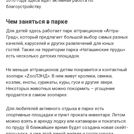
2010 года здесь идет активная работа по
благоустройству.
Чем заняться в парке
Для детей здесь работает парк аттракционов «Аттра-
Град», который предлагает большой выбор самых разных
качелей, каруселей и других развлечений для юных
гостей. Также на территории парка «Наташинские пруды»
есть несколько детских площадок.
Не меньше аттракционов детям понравится и контактный
зоопарк «ZooЛЭНД». В нем живут кролики, свинки,
козлик, еноты, сурикаты, куры, гуси и другие звери.
Некоторых животных можно покормить – угощение
продается в самом зоопарке.
Для любителей активного отдыха в парке есть
спортивные площадки и пункт проката инвентаря. Летом
можно взять в аренду лодку или катамаран и покататься
по пруду. В ближайшее время будет создана новая скейт-
площадка, а уже этой зимой жители и гости города