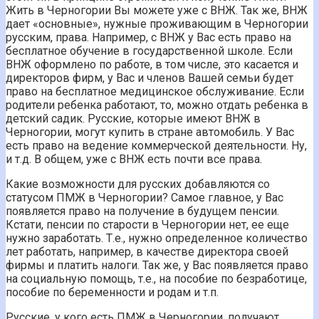
Жить в Черногории Вы можете уже с ВНЖ. Так же, ВНЖ
дает «основные», нужные проживающим в Черногории
русским, права. Например, с ВНЖ у Вас есть право на
бесплатное обучение в государственной школе. Если
ВНЖ оформлено по работе, в том числе, это касается и
директоров фирм, у Вас и членов Вашей семьи будет
право на бесплатное медицинское обслуживание. Если
родители ребенка работают, то, можно отдать ребенка в
детский садик. Русские, которые имеют ВНЖ в
Черногории, могут купить в стране автомобиль. У Вас
есть право на ведение коммерческой деятельности. Ну,
и т.д. В общем, уже с ВНЖ есть почти все права.
Какие возможности для русских добавляются со
статусом ПМЖ в Черногории? Самое главное, у Вас
появляется право на получение в будущем пенсии.
Кстати, пенсии по старости в Черногории нет, ее еще
нужно заработать. Т.е., нужно определенное количество
лет работать, например, в качестве директора своей
фирмы и платить налоги. Так же, у Вас появляется право
на социальную помощь, т.е., на пособие по безработице,
пособие по беременности и родам и т.п.
Русские, у кого есть ПМЖ в Черногории, получают