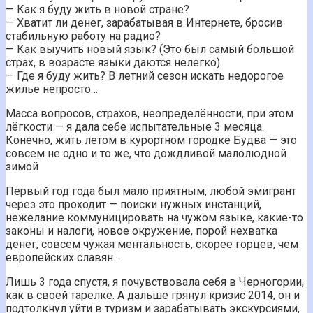
— Как я буду жить в новой стране?
— Хватит ли денег, зарабатывая в Интернете, бросив
стабильную работу на радио?
— Как выучить новый язык? (Это был самый большой
страх, в возрасте языки даются нелегко)
— Где я буду жить? В летний сезон искать недорогое
жилье непросто…
Масса вопросов, страхов, неопределённости, при этом
лёгкости — я дала себе испытательные 3 месяца.
Конечно, жить летом в курортном городке Будва — это
совсем не одно и то же, что дождливой малолюдной
зимой
Первый год года был мало приятным, любой эмигрант
через это проходит — поиски нужных инстанций,
нежелание коммуницировать на чужом языке, какие-то
законы и налоги, новое окружение, порой нехватка
денег, совсем чужая ментальность, скорее горцев, чем
европейских славян…
Лишь 3 года спустя, я почувствовала себя в Черногории,
как в своей тарелке. А дальше грянул кризис 2014, он и
подтолкнул уйти в туризм и зарабатывать экскурсиями,