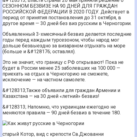
&#128313;️ Власти страны 20 мая приняли решение о
СЕЗОННОМ БЕЗВИЗЕ НА 90 ДНЕЙ ДЛЯ ГРАЖДАН
РОССИЙСКОЙ ФЕДЕРАЦИИ В 2020 ГОДУ. Действует в
период от принятия постановления до 31 октября, в
другое время — 30 дней без виз русским в Черногории.
Объявленный 3-хмесячный безвиз делается последние
годы перед каждым турсезоном, чтобы народ мог
дольше безвыездно за визараном отдыхать на море
(больше и &#128176; оставлял).
Это не значит, что границу с РФ открывают! Пока не
будет в России менее 25 заболевших на 100 000 —
приехать на отдых в Черногорию не сможете,
исключение — на частном самолете.
&#128313;️Также объявили для граждан Армении и
Казахстана — на 30 дней «летний» безвиз!
&#128313;️ Напомню, что украинцам ежегодно не
меняются правила — 90 дней безвиз в течение 180.
старый Котор, вид с крепости Св.Джованни