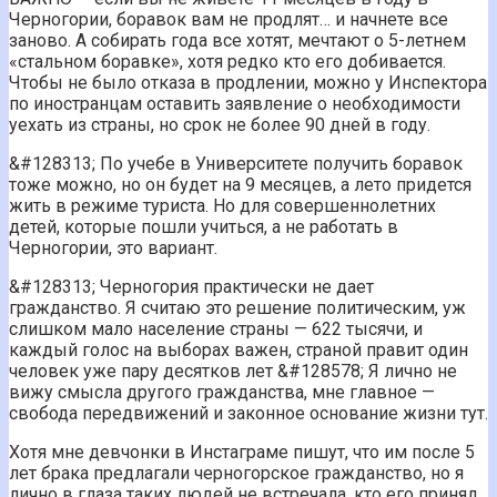
Черногории, боравок вам не продлят… и начнете все
заново. А собирать года все хотят, мечтают о 5-летнем
«стальном боравке», хотя редко кто его добивается.
Чтобы не было отказа в продлении, можно у Инспектора
по иностранцам оставить заявление о необходимости
уехать из страны, но срок не более 90 дней в году.
&#128313;️ По учебе в Университете получить боравок
тоже можно, но он будет на 9 месяцев, а лето придется
жить в режиме туриста. Но для совершеннолетних
детей, которые пошли учиться, а не работать в
Черногории, это вариант.
&#128313;️ Черногория практически не дает
гражданство. Я считаю это решение политическим, уж
слишком мало население страны — 622 тысячи, и
каждый голос на выборах важен, страной правит один
человек уже пару десятков лет &#128578; Я лично не
вижу смысла другого гражданства, мне главное —
свобода передвижений и законное основание жизни тут.
Хотя мне девчонки в Инстаграме пишут, что им после 5
лет брака предлагали черногорское гражданство, но я
лично в глаза таких людей не встречала, кто его принял.