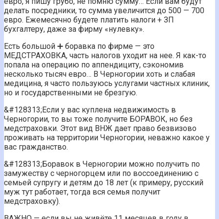
евро, я пишу грубо, не помню сумму… Если вам будут
делать посредники, то сумма увеличится до 500 — 700
евро. Ежемесячно будете платить налоги + ЗП
бухгалтеру, даже за фирму «нулевку».
Есть большой ➕ боравка по фирме — это
МЕДСТРАХОВКА, часть налогов уходит на нее. Я как-то
попала на операцию по аппендициту, сэкономив
несколько тысяч евро… В Черногории хоть и слабая
медицина, я часто пользуюсь услугами частных клиник,
но и государственными не брезгую.
&#128313;️Если у вас куплена недвижимость в
Черногории, то вы тоже получите БОРАВОК, но без
медстраховки. Этот вид ВНЖ дает право безвизово
проживать на территории Черногории, неважно какое у
вас гражданство.
&#128313;️Боравок в Черногории можно получить по
замужеству с черногорцем или по воссоединению с
семьей супругу и детям до 18 лет (к примеру, русский
муж тут работает, тогда вся семья получит
медстраховку).
ВАЖНО — если вы не живёте 11 месяцев в году в