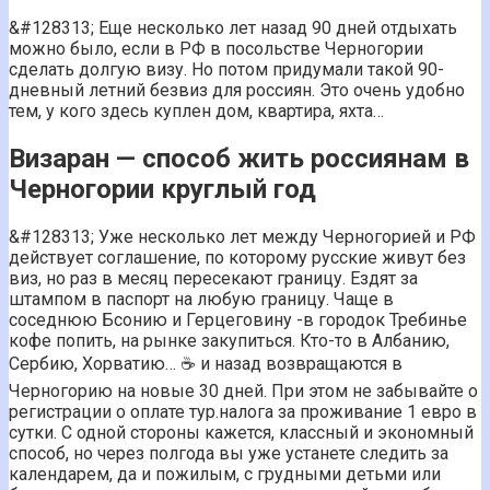
&#128313;️ Еще несколько лет назад 90 дней отдыхать
можно было, если в РФ в посольстве Черногории
сделать долгую визу. Но потом придумали такой 90-
дневный летний безвиз для россиян. Это очень удобно
тем, у кого здесь куплен дом, квартира, яхта…
Визаран — способ жить россиянам в
Черногории круглый год
&#128313;️ Уже несколько лет между Черногорией и РФ
действует соглашение, по которому русские живут без
виз, но раз в месяц пересекают границу. Ездят за
штампом в паспорт на любую границу. Чаще в
соседнюю Бсонию и Герцеговину -в городок Требинье
кофе попить, на рынке закупиться. Кто-то в Албанию,
Сербию, Хорватию… ☕ и назад возвращаются в
Черногорию на новые 30 дней. При этом не забывайте о
регистрации о оплате тур.налога за проживание 1 евро в
сутки. С одной стороны кажется, классный и экономный
способ, но через полгода вы уже устанете следить за
календарем, да и пожилым, с грудными детьми или